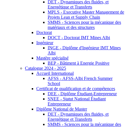
DET - Dynamiques des fluides, et
Energétique et Transferts
MPLS - Executive Master Management de
Projets Lean et Supply Chain
SMMS - Sciences pour la mécanique des
matériaux et des structures
Doctorat
DOCT - Doctorat IMT Mines Albi
Ingénieur
INGE - Diplôme d'Ingénieur IMT Mines
Albi
Mastère spécialisé
BEP - Bâtiment à Energie Positive
Catalogue 2024 - 2025
Accueil International
AFSS - AFSS-Albi French Summer
School
Certificat de qualification et de compétences
DEE - Diplôme Étudiant-Entrepreneur
SNEE - Statut National Étudiant
Entrepreneur
Diplôme National de Master
DET - Dynamiques des fluides, et
Energétique et Transferts
SMMS - Sciences pour la mécanique des