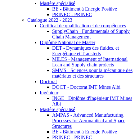
Mastère spécialisé
BE - Bâtiment à Energie Positive
PRINEC - PRINEC
Catalogue 2022 - 2023
Certificat de qualification et de compétences
SupplyChain - Fundamentals of Supply
Chain Management
Diplôme National de Master
DET - Dynamiques des fluides, et
Energétique et Transferts
MILES - Management of International
Lean and Supply chain projects
SMMS - Sciences pour la mécanique des
matériaux et des structures
Doctorat
DOCT - Doctorat IMT Mines Albi
Ingénieur
INGE - Diplôme d'Ingénieur IMT Mines
Albi
Mastère spécialisé
AMPAS - Advanced Manufacturing
Processes for Aeronautical and Space
Structures
BE - Bâtiment à Energie Positive
PRINEC - PRINEC