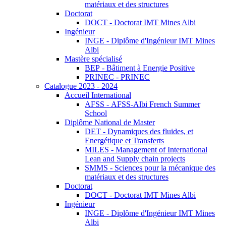
matériaux et des structures
Doctorat
DOCT - Doctorat IMT Mines Albi
Ingénieur
INGE - Diplôme d'Ingénieur IMT Mines
Albi
Mastère spécialisé
BEP - Bâtiment à Energie Positive
PRINEC - PRINEC
Catalogue 2023 - 2024
Accueil International
AFSS - AFSS-Albi French Summer
School
Diplôme National de Master
DET - Dynamiques des fluides, et
Energétique et Transferts
MILES - Management of International
Lean and Supply chain projects
SMMS - Sciences pour la mécanique des
matériaux et des structures
Doctorat
DOCT - Doctorat IMT Mines Albi
Ingénieur
INGE - Diplôme d'Ingénieur IMT Mines
Albi