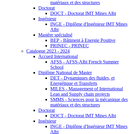
matériaux et des structures
Doctorat
DOCT - Doctorat IMT Mines Albi
Ingénieur
INGE - Diplôme d'Ingénieur IMT Mines
Albi
Mastère spécialisé
BEP - Bâtiment à Energie Positive
PRINEC - PRINEC
Catalogue 2023 - 2024
Accueil International
AFSS - AFSS-Albi French Summer
School
Diplôme National de Master
DET - Dynamiques des fluides, et
Energétique et Transferts
MILES - Management of International
Lean and Supply chain projects
SMMS - Sciences pour la mécanique des
matériaux et des structures
Doctorat
DOCT - Doctorat IMT Mines Albi
Ingénieur
INGE - Diplôme d'Ingénieur IMT Mines
Albi