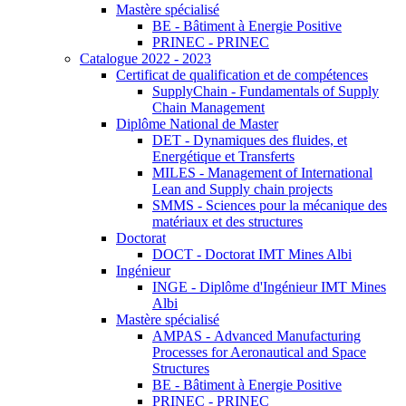
Mastère spécialisé
BE - Bâtiment à Energie Positive
PRINEC - PRINEC
Catalogue 2022 - 2023
Certificat de qualification et de compétences
SupplyChain - Fundamentals of Supply
Chain Management
Diplôme National de Master
DET - Dynamiques des fluides, et
Energétique et Transferts
MILES - Management of International
Lean and Supply chain projects
SMMS - Sciences pour la mécanique des
matériaux et des structures
Doctorat
DOCT - Doctorat IMT Mines Albi
Ingénieur
INGE - Diplôme d'Ingénieur IMT Mines
Albi
Mastère spécialisé
AMPAS - Advanced Manufacturing
Processes for Aeronautical and Space
Structures
BE - Bâtiment à Energie Positive
PRINEC - PRINEC