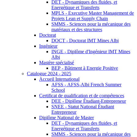
DET - Dynamiques des fluides, et
Energétique et Transferts
MPLS - Executive Master Management de
Projets Lean et Supply Chain
SMMS - Sciences pour la mécanique des
matériaux et des structures
Doctorat
DOCT - Doctorat IMT Mines Albi
Ingénieur
INGE - Diplôme d'Ingénieur IMT Mines
Albi
Mastère spécialisé
BEP - Bâtiment à Energie Positive
Catalogue 2024 - 2025
Accueil International
AFSS - AFSS-Albi French Summer
School
Certificat de qualification et de compétences
DEE - Diplôme Étudiant-Entrepreneur
SNEE - Statut National Étudiant
Entrepreneur
Diplôme National de Master
DET - Dynamiques des fluides, et
Energétique et Transferts
SMMS - Sciences pour la mécanique des