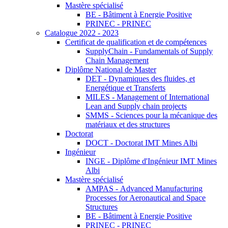
Mastère spécialisé
BE - Bâtiment à Energie Positive
PRINEC - PRINEC
Catalogue 2022 - 2023
Certificat de qualification et de compétences
SupplyChain - Fundamentals of Supply
Chain Management
Diplôme National de Master
DET - Dynamiques des fluides, et
Energétique et Transferts
MILES - Management of International
Lean and Supply chain projects
SMMS - Sciences pour la mécanique des
matériaux et des structures
Doctorat
DOCT - Doctorat IMT Mines Albi
Ingénieur
INGE - Diplôme d'Ingénieur IMT Mines
Albi
Mastère spécialisé
AMPAS - Advanced Manufacturing
Processes for Aeronautical and Space
Structures
BE - Bâtiment à Energie Positive
PRINEC - PRINEC