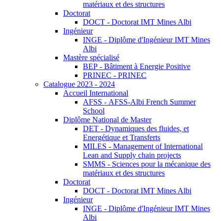
matériaux et des structures
Doctorat
DOCT - Doctorat IMT Mines Albi
Ingénieur
INGE - Diplôme d'Ingénieur IMT Mines
Albi
Mastère spécialisé
BEP - Bâtiment à Energie Positive
PRINEC - PRINEC
Catalogue 2023 - 2024
Accueil International
AFSS - AFSS-Albi French Summer
School
Diplôme National de Master
DET - Dynamiques des fluides, et
Energétique et Transferts
MILES - Management of International
Lean and Supply chain projects
SMMS - Sciences pour la mécanique des
matériaux et des structures
Doctorat
DOCT - Doctorat IMT Mines Albi
Ingénieur
INGE - Diplôme d'Ingénieur IMT Mines
Albi