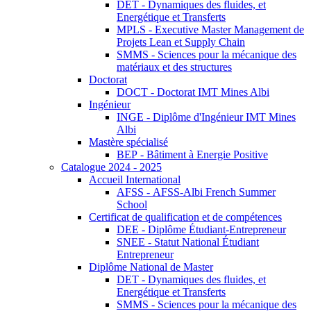
DET - Dynamiques des fluides, et
Energétique et Transferts
MPLS - Executive Master Management de
Projets Lean et Supply Chain
SMMS - Sciences pour la mécanique des
matériaux et des structures
Doctorat
DOCT - Doctorat IMT Mines Albi
Ingénieur
INGE - Diplôme d'Ingénieur IMT Mines
Albi
Mastère spécialisé
BEP - Bâtiment à Energie Positive
Catalogue 2024 - 2025
Accueil International
AFSS - AFSS-Albi French Summer
School
Certificat de qualification et de compétences
DEE - Diplôme Étudiant-Entrepreneur
SNEE - Statut National Étudiant
Entrepreneur
Diplôme National de Master
DET - Dynamiques des fluides, et
Energétique et Transferts
SMMS - Sciences pour la mécanique des