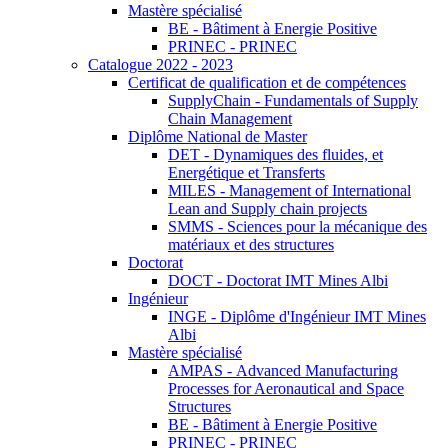
Mastère spécialisé
BE - Bâtiment à Energie Positive
PRINEC - PRINEC
Catalogue 2022 - 2023
Certificat de qualification et de compétences
SupplyChain - Fundamentals of Supply
Chain Management
Diplôme National de Master
DET - Dynamiques des fluides, et
Energétique et Transferts
MILES - Management of International
Lean and Supply chain projects
SMMS - Sciences pour la mécanique des
matériaux et des structures
Doctorat
DOCT - Doctorat IMT Mines Albi
Ingénieur
INGE - Diplôme d'Ingénieur IMT Mines
Albi
Mastère spécialisé
AMPAS - Advanced Manufacturing
Processes for Aeronautical and Space
Structures
BE - Bâtiment à Energie Positive
PRINEC - PRINEC