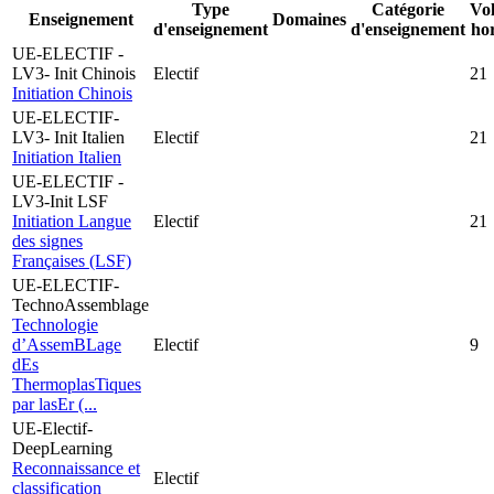
Type
Catégorie
Vo
Enseignement
Domaines
d'enseignement
d'enseignement
ho
UE-ELECTIF -
LV3- Init Chinois
Electif
21
Initiation Chinois
UE-ELECTIF-
LV3- Init Italien
Electif
21
Initiation Italien
UE-ELECTIF -
LV3-Init LSF
Initiation Langue
Electif
21
des signes
Françaises (LSF)
UE-ELECTIF-
TechnoAssemblage
Technologie
d’AssemBLage
Electif
9
dEs
ThermoplasTiques
par lasEr (...
UE-Electif-
DeepLearning
Reconnaissance et
Electif
classification