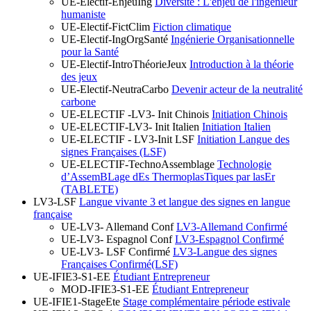
UE-Electif-EnjeuIng
Diversité : L'enjeu de l'ingénieur
humaniste
UE-Electif-FictClim
Fiction climatique
UE-Electif-IngOrgSanté
Ingénierie Organisationnelle
pour la Santé
UE-Electif-IntroThéorieJeux
Introduction à la théorie
des jeux
UE-Electif-NeutraCarbo
Devenir acteur de la neutralité
carbone
UE-ELECTIF -LV3- Init Chinois
Initiation Chinois
UE-ELECTIF-LV3- Init Italien
Initiation Italien
UE-ELECTIF - LV3-Init LSF
Initiation Langue des
signes Françaises (LSF)
UE-ELECTIF-TechnoAssemblage
Technologie
d’AssemBLage dEs ThermoplasTiques par lasEr
(TABLETE)
LV3-LSF
Langue vivante 3 et langue des signes en langue
française
UE-LV3- Allemand Conf
LV3-Allemand Confirmé
UE-LV3- Espagnol Conf
LV3-Espagnol Confirmé
UE-LV3- LSF Confirmé
LV3-Langue des signes
Françaises Confirmé(LSF)
UE-IFIE3-S1-EE
Étudiant Entrepreneur
MOD-IFIE3-S1-EE
Étudiant Entrepreneur
UE-IFIE1-StageEte
Stage complémentaire période estivale