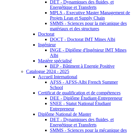
DET - Dynamiques des fluides, et
Energétique et Transferts
MPLS - Executive Master Management de
Projets Lean et Supply Chain
SMMS - Sciences pour la mécanique des
matériaux et des structures
Doctorat
DOCT - Doctorat IMT Mines Albi
Ingénieur
INGE - Diplôme d'Ingénieur IMT Mines
Albi
Mastère spécialisé
BEP - Bâtiment à Energie Positive
Catalogue 2024 - 2025
Accueil International
AFSS - AFSS-Albi French Summer
School
Certificat de qualification et de compétences
DEE - Diplôme Étudiant-Entrepreneur
SNEE - Statut National Étudiant
Entrepreneur
Diplôme National de Master
DET - Dynamiques des fluides, et
Energétique et Transferts
SMMS - Sciences pour la mécanique des