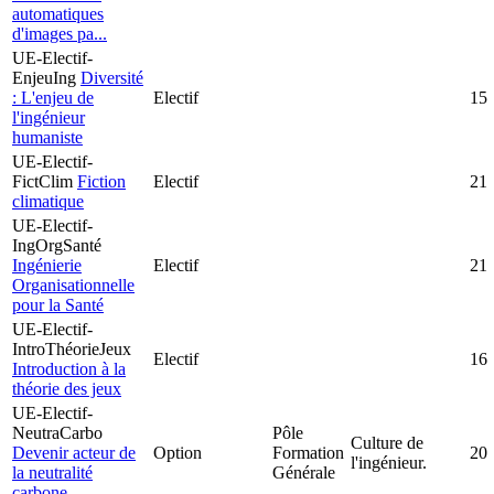
automatiques
d'images pa...
UE-Electif-
EnjeuIng
Diversité
: L'enjeu de
Electif
15
l'ingénieur
humaniste
UE-Electif-
FictClim
Fiction
Electif
21
climatique
UE-Electif-
IngOrgSanté
Ingénierie
Electif
21
Organisationnelle
pour la Santé
UE-Electif-
IntroThéorieJeux
Electif
16
Introduction à la
théorie des jeux
UE-Electif-
NeutraCarbo
Pôle
Culture de
Devenir acteur de
Option
Formation
20
l'ingénieur.
la neutralité
Générale
carbone