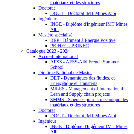
matériaux et des structures
Doctorat
DOCT - Doctorat IMT Mines Albi
Ingénieur
INGE - Diplôme d'Ingénieur IMT Mines
Albi
Mastère spécialisé
BEP - Bâtiment à Energie Positive
PRINEC - PRINEC
Catalogue 2023 - 2024
Accueil International
AFSS - AFSS-Albi French Summer
School
Diplôme National de Master
DET - Dynamiques des fluides, et
Energétique et Transferts
MILES - Management of International
Lean and Supply chain projects
SMMS - Sciences pour la mécanique des
matériaux et des structures
Doctorat
DOCT - Doctorat IMT Mines Albi
Ingénieur
INGE - Diplôme d'Ingénieur IMT Mines
Albi