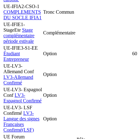
UE-IFIA2-CSO-1
COMPLEMENTS
Tronc Commun
DU SOCLE IFIA1
UE-IFIE1-
StageEte
Stage
Complémentaire
complémentaire
période estivale
UE-IFIE3-S1-EE
Étudiant
Option
60
Entrepreneur
UE-LV3-
Allemand Conf
Option
LV3-Allemand
Confirmé
UE-LV3- Espagnol
Conf
LV3-
Option
Espagnol Confirmé
UE-LV3- LSF
Confirmé
LV3-
Langue des signes
Option
Françaises
Confirmé(LSF)
UE Forum