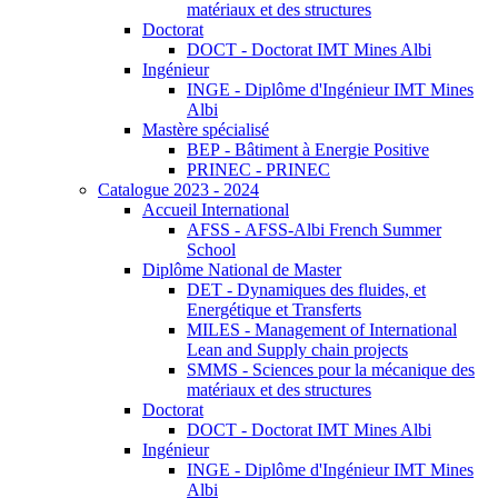
matériaux et des structures
Doctorat
DOCT - Doctorat IMT Mines Albi
Ingénieur
INGE - Diplôme d'Ingénieur IMT Mines
Albi
Mastère spécialisé
BEP - Bâtiment à Energie Positive
PRINEC - PRINEC
Catalogue 2023 - 2024
Accueil International
AFSS - AFSS-Albi French Summer
School
Diplôme National de Master
DET - Dynamiques des fluides, et
Energétique et Transferts
MILES - Management of International
Lean and Supply chain projects
SMMS - Sciences pour la mécanique des
matériaux et des structures
Doctorat
DOCT - Doctorat IMT Mines Albi
Ingénieur
INGE - Diplôme d'Ingénieur IMT Mines
Albi