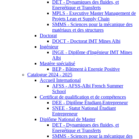
DET - Dynamiques des fluides, et
Energétique et Transferts
MPLS - Executive Master Management de
Projets Lean et Supply Chain
SMMS - Sciences pour la mécanique des
matériaux et des structures
Doctorat
DOCT - Doctorat IMT Mines Albi
Ingénieur
INGE - Diplôme d'Ingénieur IMT Mines
Albi
Mastère spécialisé
BEP - Bâtiment à Energie Positive
Catalogue 2024 - 2025
Accueil International
AFSS - AFSS-Albi French Summer
School
Certificat de qualification et de compétences
DEE - Diplôme Étudiant-Entrepreneur
SNEE - Statut National Étudiant
Entrepreneur
Diplôme National de Master
DET - Dynamiques des fluides, et
Energétique et Transferts
SMMS - Sciences pour la mécanique des