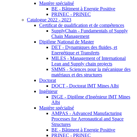
Mastère spécialisé
BE - Bâtiment à Energie Positive
PRINEC - PRINEC
Catalogue 2022 - 2023
Certificat de qualification et de compétences
SupplyChain - Fundamentals of Supply
Chain Management
Diplôme National de Master
DET - Dynamiques des fluides, et
Energétique et Transferts
MILES - Management of International
Lean and Supply chain projects
SMMS - Sciences pour la mécanique des
matériaux et des structures
Doctorat
DOCT - Doctorat IMT Mines Albi
Ingénieur
INGE - Diplôme d'Ingénieur IMT Mines
Albi
Mastère spécialisé
AMPAS - Advanced Manufacturing
Processes for Aeronautical and Space
Structures
BE - Bâtiment à Energie Positive
PRINEC - PRINEC