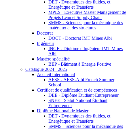
DET - Dynamiques des fluides, et
Energétique et Transferts
MPLS - Executive Master Management de
Projets Lean et Supply Chain
SMMS - Sciences pour la mécanique des
matériaux et des structures
Doctorat
DOCT - Doctorat IMT Mines Albi
Ingénieur
INGE - Diplôme d'Ingénieur IMT Mines
Albi
Mastère spécialisé
BEP - Bâtiment à Energie Positive
Catalogue 2024 - 2025
Accueil International
AFSS - AFSS-Albi French Summer
School
Certificat de qualification et de compétences
DEE - Diplôme Étudiant-Entrepreneur
SNEE - Statut National Étudiant
Entrepreneur
Diplôme National de Master
DET - Dynamiques des fluides, et
Energétique et Transferts
SMMS - Sciences pour la mécanique des