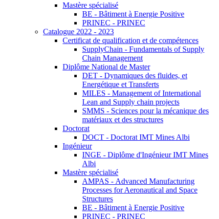
Mastère spécialisé
BE - Bâtiment à Energie Positive
PRINEC - PRINEC
Catalogue 2022 - 2023
Certificat de qualification et de compétences
SupplyChain - Fundamentals of Supply
Chain Management
Diplôme National de Master
DET - Dynamiques des fluides, et
Energétique et Transferts
MILES - Management of International
Lean and Supply chain projects
SMMS - Sciences pour la mécanique des
matériaux et des structures
Doctorat
DOCT - Doctorat IMT Mines Albi
Ingénieur
INGE - Diplôme d'Ingénieur IMT Mines
Albi
Mastère spécialisé
AMPAS - Advanced Manufacturing
Processes for Aeronautical and Space
Structures
BE - Bâtiment à Energie Positive
PRINEC - PRINEC