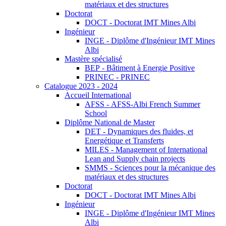
matériaux et des structures
Doctorat
DOCT - Doctorat IMT Mines Albi
Ingénieur
INGE - Diplôme d'Ingénieur IMT Mines
Albi
Mastère spécialisé
BEP - Bâtiment à Energie Positive
PRINEC - PRINEC
Catalogue 2023 - 2024
Accueil International
AFSS - AFSS-Albi French Summer
School
Diplôme National de Master
DET - Dynamiques des fluides, et
Energétique et Transferts
MILES - Management of International
Lean and Supply chain projects
SMMS - Sciences pour la mécanique des
matériaux et des structures
Doctorat
DOCT - Doctorat IMT Mines Albi
Ingénieur
INGE - Diplôme d'Ingénieur IMT Mines
Albi