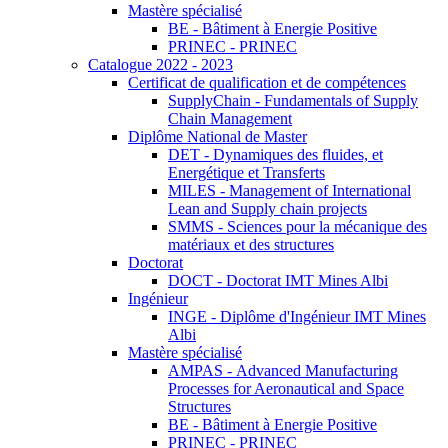
Mastère spécialisé
BE - Bâtiment à Energie Positive
PRINEC - PRINEC
Catalogue 2022 - 2023
Certificat de qualification et de compétences
SupplyChain - Fundamentals of Supply
Chain Management
Diplôme National de Master
DET - Dynamiques des fluides, et
Energétique et Transferts
MILES - Management of International
Lean and Supply chain projects
SMMS - Sciences pour la mécanique des
matériaux et des structures
Doctorat
DOCT - Doctorat IMT Mines Albi
Ingénieur
INGE - Diplôme d'Ingénieur IMT Mines
Albi
Mastère spécialisé
AMPAS - Advanced Manufacturing
Processes for Aeronautical and Space
Structures
BE - Bâtiment à Energie Positive
PRINEC - PRINEC