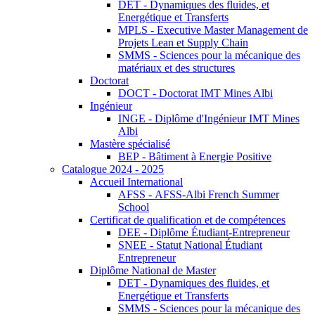
DET - Dynamiques des fluides, et
Energétique et Transferts
MPLS - Executive Master Management de
Projets Lean et Supply Chain
SMMS - Sciences pour la mécanique des
matériaux et des structures
Doctorat
DOCT - Doctorat IMT Mines Albi
Ingénieur
INGE - Diplôme d'Ingénieur IMT Mines
Albi
Mastère spécialisé
BEP - Bâtiment à Energie Positive
Catalogue 2024 - 2025
Accueil International
AFSS - AFSS-Albi French Summer
School
Certificat de qualification et de compétences
DEE - Diplôme Étudiant-Entrepreneur
SNEE - Statut National Étudiant
Entrepreneur
Diplôme National de Master
DET - Dynamiques des fluides, et
Energétique et Transferts
SMMS - Sciences pour la mécanique des