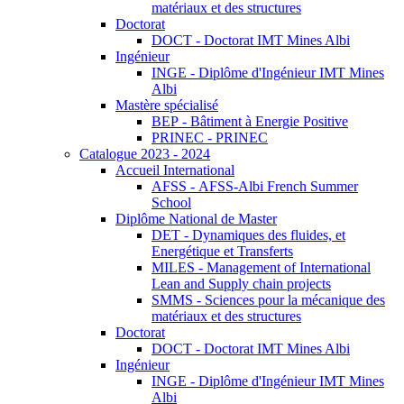
matériaux et des structures
Doctorat
DOCT - Doctorat IMT Mines Albi
Ingénieur
INGE - Diplôme d'Ingénieur IMT Mines
Albi
Mastère spécialisé
BEP - Bâtiment à Energie Positive
PRINEC - PRINEC
Catalogue 2023 - 2024
Accueil International
AFSS - AFSS-Albi French Summer
School
Diplôme National de Master
DET - Dynamiques des fluides, et
Energétique et Transferts
MILES - Management of International
Lean and Supply chain projects
SMMS - Sciences pour la mécanique des
matériaux et des structures
Doctorat
DOCT - Doctorat IMT Mines Albi
Ingénieur
INGE - Diplôme d'Ingénieur IMT Mines
Albi