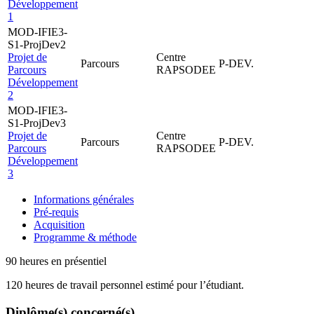
Développement
1
MOD-IFIE3-
S1-ProjDev2
Projet de
Centre
Parcours
P-DEV.
Parcours
RAPSODEE
Développement
2
MOD-IFIE3-
S1-ProjDev3
Projet de
Centre
Parcours
P-DEV.
Parcours
RAPSODEE
Développement
3
Informations générales
Pré-requis
Acquisition
Programme & méthode
90 heures en présentiel
120 heures de travail personnel estimé pour l’étudiant.
Diplôme(s) concerné(s)