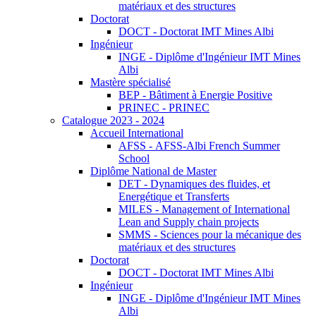
matériaux et des structures
Doctorat
DOCT - Doctorat IMT Mines Albi
Ingénieur
INGE - Diplôme d'Ingénieur IMT Mines
Albi
Mastère spécialisé
BEP - Bâtiment à Energie Positive
PRINEC - PRINEC
Catalogue 2023 - 2024
Accueil International
AFSS - AFSS-Albi French Summer
School
Diplôme National de Master
DET - Dynamiques des fluides, et
Energétique et Transferts
MILES - Management of International
Lean and Supply chain projects
SMMS - Sciences pour la mécanique des
matériaux et des structures
Doctorat
DOCT - Doctorat IMT Mines Albi
Ingénieur
INGE - Diplôme d'Ingénieur IMT Mines
Albi