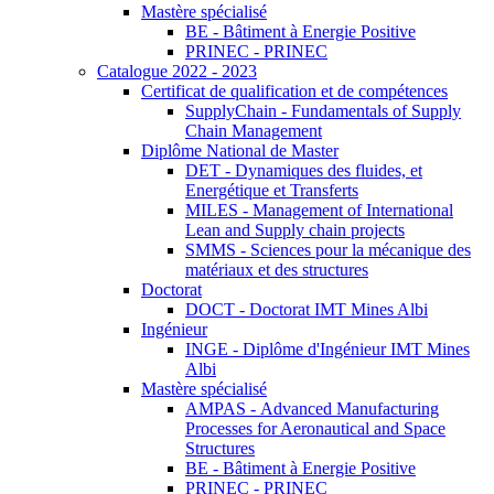
Mastère spécialisé
BE - Bâtiment à Energie Positive
PRINEC - PRINEC
Catalogue 2022 - 2023
Certificat de qualification et de compétences
SupplyChain - Fundamentals of Supply
Chain Management
Diplôme National de Master
DET - Dynamiques des fluides, et
Energétique et Transferts
MILES - Management of International
Lean and Supply chain projects
SMMS - Sciences pour la mécanique des
matériaux et des structures
Doctorat
DOCT - Doctorat IMT Mines Albi
Ingénieur
INGE - Diplôme d'Ingénieur IMT Mines
Albi
Mastère spécialisé
AMPAS - Advanced Manufacturing
Processes for Aeronautical and Space
Structures
BE - Bâtiment à Energie Positive
PRINEC - PRINEC