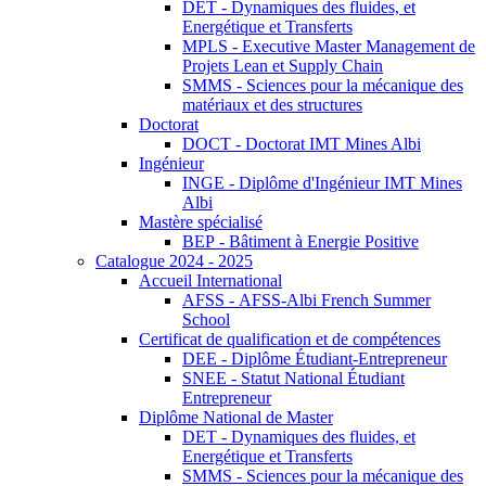
DET - Dynamiques des fluides, et
Energétique et Transferts
MPLS - Executive Master Management de
Projets Lean et Supply Chain
SMMS - Sciences pour la mécanique des
matériaux et des structures
Doctorat
DOCT - Doctorat IMT Mines Albi
Ingénieur
INGE - Diplôme d'Ingénieur IMT Mines
Albi
Mastère spécialisé
BEP - Bâtiment à Energie Positive
Catalogue 2024 - 2025
Accueil International
AFSS - AFSS-Albi French Summer
School
Certificat de qualification et de compétences
DEE - Diplôme Étudiant-Entrepreneur
SNEE - Statut National Étudiant
Entrepreneur
Diplôme National de Master
DET - Dynamiques des fluides, et
Energétique et Transferts
SMMS - Sciences pour la mécanique des