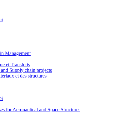
bi
ain Management
e et Transferts
and Supply chain projects
riaux et des structures
bi
 for Aeronautical and Space Structures