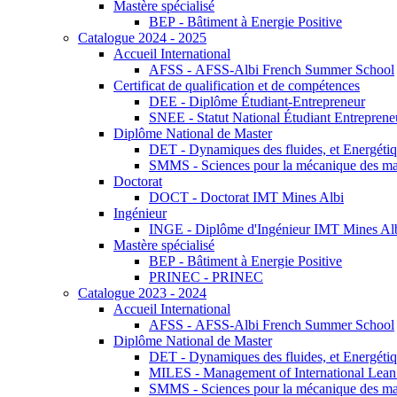
Mastère spécialisé
BEP - Bâtiment à Energie Positive
Catalogue 2024 - 2025
Accueil International
AFSS - AFSS-Albi French Summer School
Certificat de qualification et de compétences
DEE - Diplôme Étudiant-Entrepreneur
SNEE - Statut National Étudiant Entreprene
Diplôme National de Master
DET - Dynamiques des fluides, et Energétiqu
SMMS - Sciences pour la mécanique des maté
Doctorat
DOCT - Doctorat IMT Mines Albi
Ingénieur
INGE - Diplôme d'Ingénieur IMT Mines Al
Mastère spécialisé
BEP - Bâtiment à Energie Positive
PRINEC - PRINEC
Catalogue 2023 - 2024
Accueil International
AFSS - AFSS-Albi French Summer School
Diplôme National de Master
DET - Dynamiques des fluides, et Energétiqu
MILES - Management of International Lean 
SMMS - Sciences pour la mécanique des maté