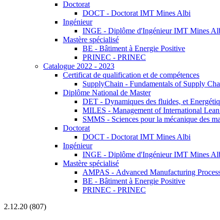
Doctorat
DOCT - Doctorat IMT Mines Albi
Ingénieur
INGE - Diplôme d'Ingénieur IMT Mines Al
Mastère spécialisé
BE - Bâtiment à Energie Positive
PRINEC - PRINEC
Catalogue 2022 - 2023
Certificat de qualification et de compétences
SupplyChain - Fundamentals of Supply Ch
Diplôme National de Master
DET - Dynamiques des fluides, et Energétiqu
MILES - Management of International Lean 
SMMS - Sciences pour la mécanique des maté
Doctorat
DOCT - Doctorat IMT Mines Albi
Ingénieur
INGE - Diplôme d'Ingénieur IMT Mines Al
Mastère spécialisé
AMPAS - Advanced Manufacturing Processes
BE - Bâtiment à Energie Positive
PRINEC - PRINEC
2.12.20 (807)