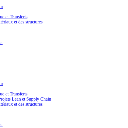
ur
e et Transferts
riaux et des structures
bi
ur
e et Transferts
ojets Lean et Supply Chain
riaux et des structures
bi