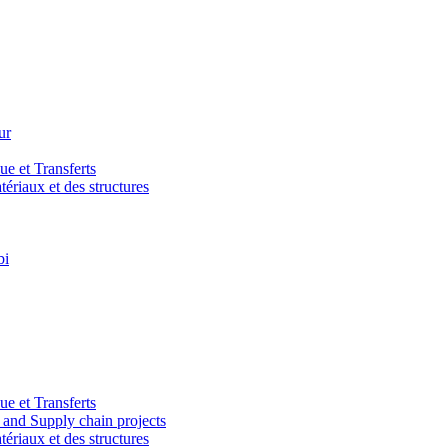
ur
e et Transferts
riaux et des structures
bi
e et Transferts
and Supply chain projects
riaux et des structures