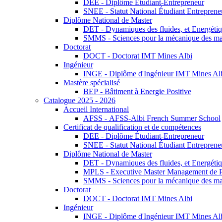
DEE - Diplôme Étudiant-Entrepreneur
SNEE - Statut National Étudiant Entreprene
Diplôme National de Master
DET - Dynamiques des fluides, et Energétiqu
SMMS - Sciences pour la mécanique des maté
Doctorat
DOCT - Doctorat IMT Mines Albi
Ingénieur
INGE - Diplôme d'Ingénieur IMT Mines Al
Mastère spécialisé
BEP - Bâtiment à Energie Positive
Catalogue 2025 - 2026
Accueil International
AFSS - AFSS-Albi French Summer School
Certificat de qualification et de compétences
DEE - Diplôme Étudiant-Entrepreneur
SNEE - Statut National Étudiant Entreprene
Diplôme National de Master
DET - Dynamiques des fluides, et Energétiqu
MPLS - Executive Master Management de Pr
SMMS - Sciences pour la mécanique des maté
Doctorat
DOCT - Doctorat IMT Mines Albi
Ingénieur
INGE - Diplôme d'Ingénieur IMT Mines Al