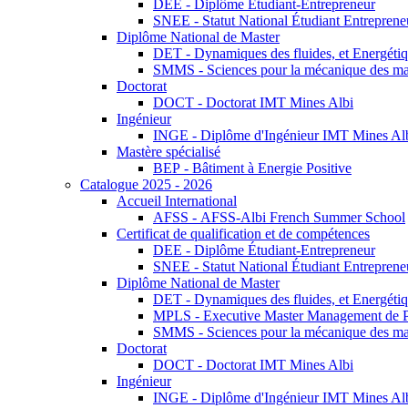
DEE - Diplôme Étudiant-Entrepreneur
SNEE - Statut National Étudiant Entreprene
Diplôme National de Master
DET - Dynamiques des fluides, et Energétiqu
SMMS - Sciences pour la mécanique des maté
Doctorat
DOCT - Doctorat IMT Mines Albi
Ingénieur
INGE - Diplôme d'Ingénieur IMT Mines Al
Mastère spécialisé
BEP - Bâtiment à Energie Positive
Catalogue 2025 - 2026
Accueil International
AFSS - AFSS-Albi French Summer School
Certificat de qualification et de compétences
DEE - Diplôme Étudiant-Entrepreneur
SNEE - Statut National Étudiant Entreprene
Diplôme National de Master
DET - Dynamiques des fluides, et Energétiqu
MPLS - Executive Master Management de Pr
SMMS - Sciences pour la mécanique des maté
Doctorat
DOCT - Doctorat IMT Mines Albi
Ingénieur
INGE - Diplôme d'Ingénieur IMT Mines Al