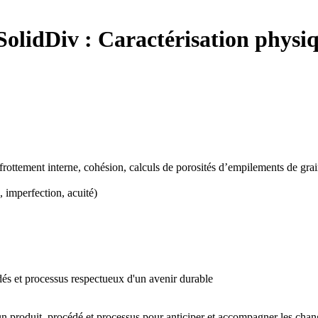
olidDiv :
Caractérisation physiq
e frottement interne, cohésion, calculs de porosités d’empilements de gr
, imperfection, acuité)
édés et processus respectueux d'un avenir durable
'un produit, procédé et processus pour anticiper et accompagner les chang