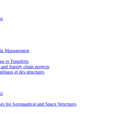
bi
ain Management
e et Transferts
and Supply chain projects
riaux et des structures
bi
 for Aeronautical and Space Structures