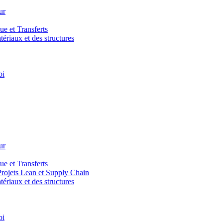
ur
e et Transferts
riaux et des structures
bi
ur
e et Transferts
ojets Lean et Supply Chain
riaux et des structures
bi