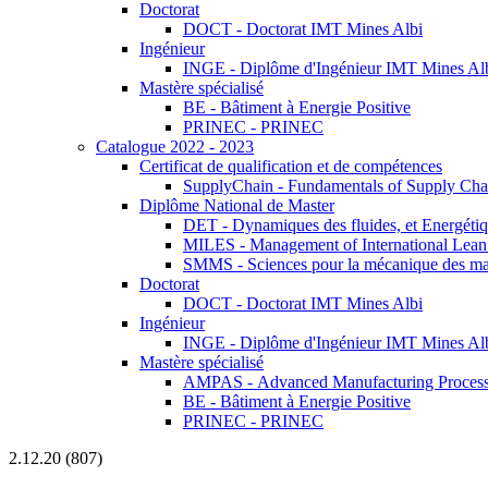
Doctorat
DOCT - Doctorat IMT Mines Albi
Ingénieur
INGE - Diplôme d'Ingénieur IMT Mines Al
Mastère spécialisé
BE - Bâtiment à Energie Positive
PRINEC - PRINEC
Catalogue 2022 - 2023
Certificat de qualification et de compétences
SupplyChain - Fundamentals of Supply Ch
Diplôme National de Master
DET - Dynamiques des fluides, et Energétiqu
MILES - Management of International Lean 
SMMS - Sciences pour la mécanique des maté
Doctorat
DOCT - Doctorat IMT Mines Albi
Ingénieur
INGE - Diplôme d'Ingénieur IMT Mines Al
Mastère spécialisé
AMPAS - Advanced Manufacturing Processes
BE - Bâtiment à Energie Positive
PRINEC - PRINEC
2.12.20 (807)