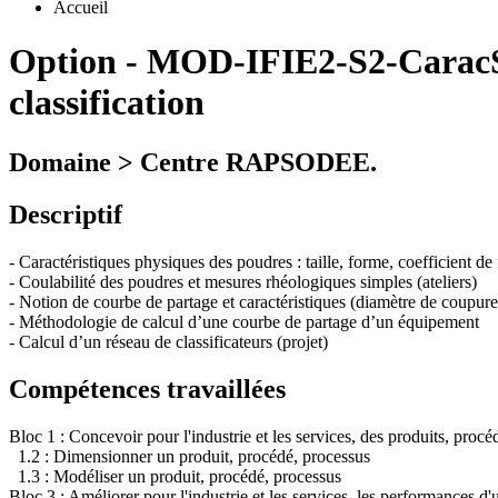
Accueil
Option
-
MOD-IFIE2-S2-CaracS
classification
Domaine > Centre RAPSODEE.
Descriptif
- Caractéristiques physiques des poudres : taille, forme, coefficient d
- Coulabilité des poudres et mesures rhéologiques simples (ateliers)
- Notion de courbe de partage et caractéristiques (diamètre de coupure
- Méthodologie de calcul d’une courbe de partage d’un équipement
- Calcul d’un réseau de classificateurs (projet)
Compétences travaillées
Bloc 1 : Concevoir pour l'industrie et les services, des produits, proc
1.2 : Dimensionner un produit, procédé, processus
1.3 : Modéliser un produit, procédé, processus
Bloc 3 : Améliorer pour l'industrie et les services, les performances d