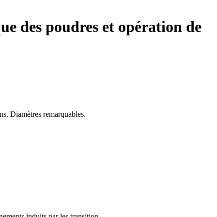
ue des poudres et opération de
ains. Diamètres remarquables.
ements induits par les transition