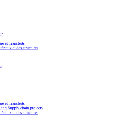
ur
e et Transferts
riaux et des structures
bi
e et Transferts
and Supply chain projects
riaux et des structures