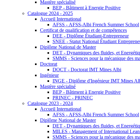
Mastère spécialisé
BEP - Bâtiment à Energie Positive
Catalogue 2024 - 2025
Accueil International
AFSS - AFSS-Albi French Summer School
Certificat de qualification et de compétences
DEE - Diplôme Étudiant-Entrepreneur
SNEE - Statut National Étudiant Entreprene
Diplôme National de Master
DET - Dynamiques des fluides, et Energétiqu
SMMS - Sciences pour la mécanique des maté
Doctorat
DOCT - Doctorat IMT Mines Albi
Ingénieur
INGE - Diplôme d'Ingénieur IMT Mines Al
Mastère spécialisé
BEP - Bâtiment à Energie Positive
PRINEC - PRINEC
Catalogue 2023 - 2024
Accueil International
AFSS - AFSS-Albi French Summer School
Diplôme National de Master
DET - Dynamiques des fluides, et Energétiqu
MILES - Management of International Lean 
SMMS - Sciences pour la mécanique des maté