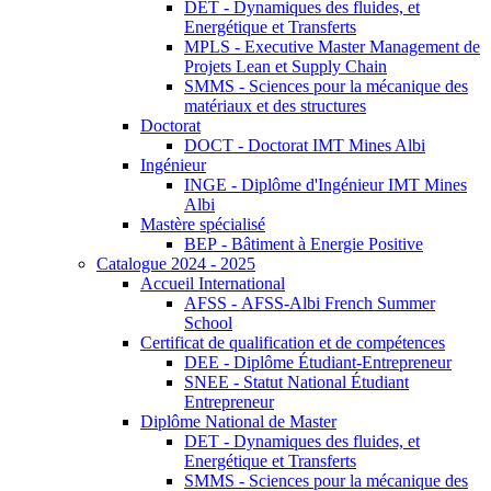
DET - Dynamiques des fluides, et
Energétique et Transferts
MPLS - Executive Master Management de
Projets Lean et Supply Chain
SMMS - Sciences pour la mécanique des
matériaux et des structures
Doctorat
DOCT - Doctorat IMT Mines Albi
Ingénieur
INGE - Diplôme d'Ingénieur IMT Mines
Albi
Mastère spécialisé
BEP - Bâtiment à Energie Positive
Catalogue 2024 - 2025
Accueil International
AFSS - AFSS-Albi French Summer
School
Certificat de qualification et de compétences
DEE - Diplôme Étudiant-Entrepreneur
SNEE - Statut National Étudiant
Entrepreneur
Diplôme National de Master
DET - Dynamiques des fluides, et
Energétique et Transferts
SMMS - Sciences pour la mécanique des