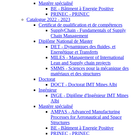
Mastère spécialisé
BE - Bâtiment à Energie Positive
PRINEC - PRINEC
Catalogue 2022 - 2023
Certificat de qualification et de compétences
SupplyChain - Fundamentals of Supply
Chain Management
Diplôme National de Master
DET - Dynamiques des fluides, et
Energétique et Transferts
MILES - Management of International
Lean and Supply chain projects
SMMS - Sciences pour la mécanique des
matériaux et des structures
Doctorat
DOCT - Doctorat IMT Mines Albi
Ingénieur
INGE - Diplôme d'Ingénieur IMT Mines
Albi
Mastère spécialisé
AMPAS - Advanced Manufacturing
Processes for Aeronautical and Space
Structures
BE - Bâtiment à Energie Positive
PRINEC - PRINEC