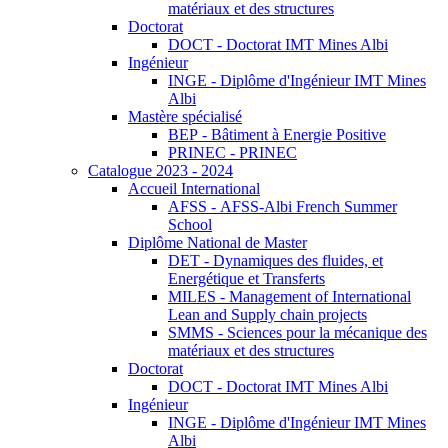
matériaux et des structures
Doctorat
DOCT - Doctorat IMT Mines Albi
Ingénieur
INGE - Diplôme d'Ingénieur IMT Mines
Albi
Mastère spécialisé
BEP - Bâtiment à Energie Positive
PRINEC - PRINEC
Catalogue 2023 - 2024
Accueil International
AFSS - AFSS-Albi French Summer
School
Diplôme National de Master
DET - Dynamiques des fluides, et
Energétique et Transferts
MILES - Management of International
Lean and Supply chain projects
SMMS - Sciences pour la mécanique des
matériaux et des structures
Doctorat
DOCT - Doctorat IMT Mines Albi
Ingénieur
INGE - Diplôme d'Ingénieur IMT Mines
Albi