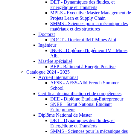
DET - Dynamiques des fluides, et
Energétique et Transferts
MPLS - Executive Master Management de
Projets Lean et Supply Chain
SMMS - Sciences pour la mécanique des
matériaux et des structures
Doctorat
DOCT - Doctorat IMT Mines Albi
Ingénieur
INGE - Diplôme d'Ingénieur IMT Mines
Albi
Mastère spécialisé
BEP - Bâtiment à Energie Positive
Catalogue 2024 - 2025
Accueil International
AFSS - AFSS-Albi French Summer
School
Certificat de qualification et de compétences
DEE - Diplôme Étudiant-Entrepreneur
SNEE - Statut National Étudiant
Entrepreneur
Diplôme National de Master
DET - Dynamiques des fluides, et
Energétique et Transferts
SMMS - Sciences pour la mécanique des