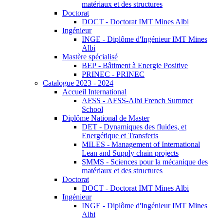
matériaux et des structures
Doctorat
DOCT - Doctorat IMT Mines Albi
Ingénieur
INGE - Diplôme d'Ingénieur IMT Mines
Albi
Mastère spécialisé
BEP - Bâtiment à Energie Positive
PRINEC - PRINEC
Catalogue 2023 - 2024
Accueil International
AFSS - AFSS-Albi French Summer
School
Diplôme National de Master
DET - Dynamiques des fluides, et
Energétique et Transferts
MILES - Management of International
Lean and Supply chain projects
SMMS - Sciences pour la mécanique des
matériaux et des structures
Doctorat
DOCT - Doctorat IMT Mines Albi
Ingénieur
INGE - Diplôme d'Ingénieur IMT Mines
Albi