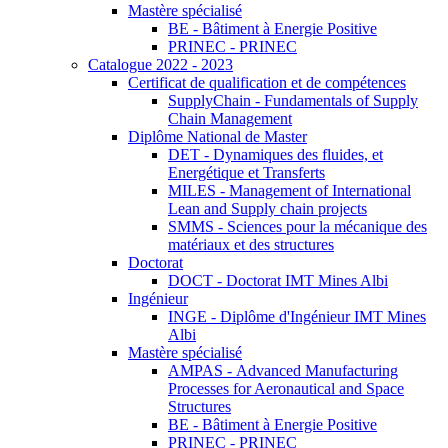
Mastère spécialisé
BE - Bâtiment à Energie Positive
PRINEC - PRINEC
Catalogue 2022 - 2023
Certificat de qualification et de compétences
SupplyChain - Fundamentals of Supply
Chain Management
Diplôme National de Master
DET - Dynamiques des fluides, et
Energétique et Transferts
MILES - Management of International
Lean and Supply chain projects
SMMS - Sciences pour la mécanique des
matériaux et des structures
Doctorat
DOCT - Doctorat IMT Mines Albi
Ingénieur
INGE - Diplôme d'Ingénieur IMT Mines
Albi
Mastère spécialisé
AMPAS - Advanced Manufacturing
Processes for Aeronautical and Space
Structures
BE - Bâtiment à Energie Positive
PRINEC - PRINEC