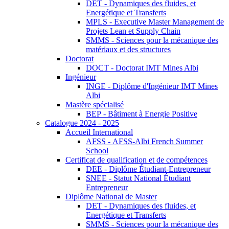
DET - Dynamiques des fluides, et
Energétique et Transferts
MPLS - Executive Master Management de
Projets Lean et Supply Chain
SMMS - Sciences pour la mécanique des
matériaux et des structures
Doctorat
DOCT - Doctorat IMT Mines Albi
Ingénieur
INGE - Diplôme d'Ingénieur IMT Mines
Albi
Mastère spécialisé
BEP - Bâtiment à Energie Positive
Catalogue 2024 - 2025
Accueil International
AFSS - AFSS-Albi French Summer
School
Certificat de qualification et de compétences
DEE - Diplôme Étudiant-Entrepreneur
SNEE - Statut National Étudiant
Entrepreneur
Diplôme National de Master
DET - Dynamiques des fluides, et
Energétique et Transferts
SMMS - Sciences pour la mécanique des