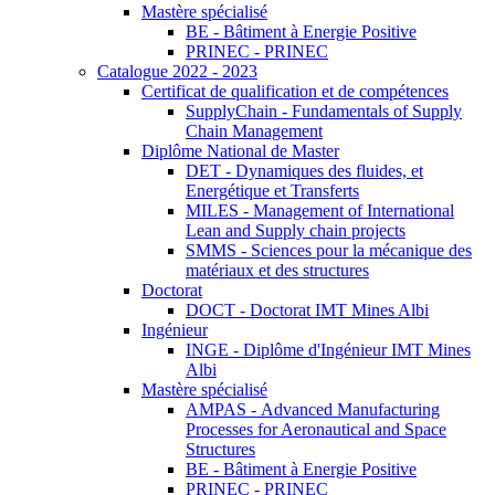
Mastère spécialisé
BE - Bâtiment à Energie Positive
PRINEC - PRINEC
Catalogue 2022 - 2023
Certificat de qualification et de compétences
SupplyChain - Fundamentals of Supply
Chain Management
Diplôme National de Master
DET - Dynamiques des fluides, et
Energétique et Transferts
MILES - Management of International
Lean and Supply chain projects
SMMS - Sciences pour la mécanique des
matériaux et des structures
Doctorat
DOCT - Doctorat IMT Mines Albi
Ingénieur
INGE - Diplôme d'Ingénieur IMT Mines
Albi
Mastère spécialisé
AMPAS - Advanced Manufacturing
Processes for Aeronautical and Space
Structures
BE - Bâtiment à Energie Positive
PRINEC - PRINEC