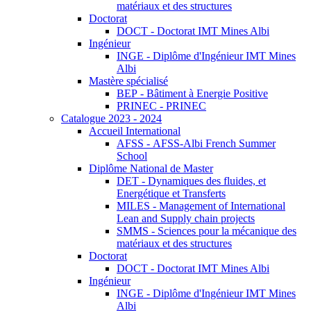
matériaux et des structures
Doctorat
DOCT - Doctorat IMT Mines Albi
Ingénieur
INGE - Diplôme d'Ingénieur IMT Mines
Albi
Mastère spécialisé
BEP - Bâtiment à Energie Positive
PRINEC - PRINEC
Catalogue 2023 - 2024
Accueil International
AFSS - AFSS-Albi French Summer
School
Diplôme National de Master
DET - Dynamiques des fluides, et
Energétique et Transferts
MILES - Management of International
Lean and Supply chain projects
SMMS - Sciences pour la mécanique des
matériaux et des structures
Doctorat
DOCT - Doctorat IMT Mines Albi
Ingénieur
INGE - Diplôme d'Ingénieur IMT Mines
Albi