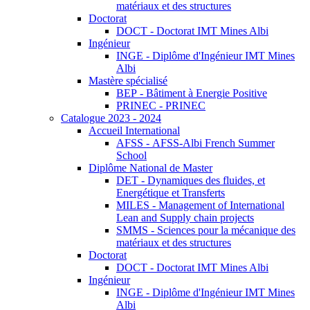
matériaux et des structures
Doctorat
DOCT - Doctorat IMT Mines Albi
Ingénieur
INGE - Diplôme d'Ingénieur IMT Mines
Albi
Mastère spécialisé
BEP - Bâtiment à Energie Positive
PRINEC - PRINEC
Catalogue 2023 - 2024
Accueil International
AFSS - AFSS-Albi French Summer
School
Diplôme National de Master
DET - Dynamiques des fluides, et
Energétique et Transferts
MILES - Management of International
Lean and Supply chain projects
SMMS - Sciences pour la mécanique des
matériaux et des structures
Doctorat
DOCT - Doctorat IMT Mines Albi
Ingénieur
INGE - Diplôme d'Ingénieur IMT Mines
Albi