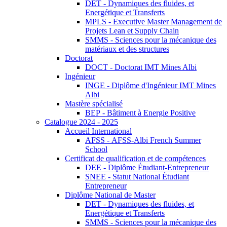
DET - Dynamiques des fluides, et
Energétique et Transferts
MPLS - Executive Master Management de
Projets Lean et Supply Chain
SMMS - Sciences pour la mécanique des
matériaux et des structures
Doctorat
DOCT - Doctorat IMT Mines Albi
Ingénieur
INGE - Diplôme d'Ingénieur IMT Mines
Albi
Mastère spécialisé
BEP - Bâtiment à Energie Positive
Catalogue 2024 - 2025
Accueil International
AFSS - AFSS-Albi French Summer
School
Certificat de qualification et de compétences
DEE - Diplôme Étudiant-Entrepreneur
SNEE - Statut National Étudiant
Entrepreneur
Diplôme National de Master
DET - Dynamiques des fluides, et
Energétique et Transferts
SMMS - Sciences pour la mécanique des