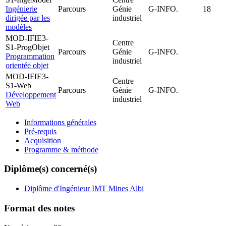
Ingénierie
Parcours
Génie
G-INFO.
18
dirigée par les
industriel
modèles
MOD-IFIE3-
Centre
S1-ProgObjet
Parcours
Génie
G-INFO.
Programmation
industriel
orientée objet
MOD-IFIE3-
Centre
S1-Web
Parcours
Génie
G-INFO.
Développement
industriel
Web
Informations générales
Pré-requis
Acquisition
Programme & méthode
Diplôme(s) concerné(s)
Diplôme d'Ingénieur IMT Mines Albi
Format des notes