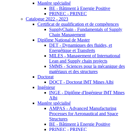
Mastère spécialisé
BE - Bâtiment à Energie Positive
PRINEC - PRINEC
Catalogue 2022 - 2023
Certificat de qualification et de compétences
SupplyChain - Fundamentals of Supply
Chain Management
Diplôme National de Master
DET - Dynamiques des fluides, et
Energétique et Transferts
MILES - Management of International
Lean and Supply chain projects
SMMS - Sciences pour la mécanique des
matériaux et des structures
Doctorat
DOCT - Doctorat IMT Mines Albi
Ingénieur
INGE - Diplôme d'Ingénieur IMT Mines
Albi
Mastère spécialisé
AMPAS - Advanced Manufacturing
Processes for Aeronautical and Space
Structures
BE - Bâtiment à Energie Positive
PRINEC - PRINEC