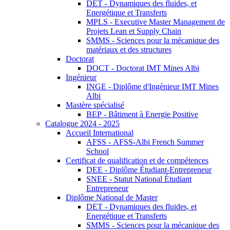
DET - Dynamiques des fluides, et
Energétique et Transferts
MPLS - Executive Master Management de
Projets Lean et Supply Chain
SMMS - Sciences pour la mécanique des
matériaux et des structures
Doctorat
DOCT - Doctorat IMT Mines Albi
Ingénieur
INGE - Diplôme d'Ingénieur IMT Mines
Albi
Mastère spécialisé
BEP - Bâtiment à Energie Positive
Catalogue 2024 - 2025
Accueil International
AFSS - AFSS-Albi French Summer
School
Certificat de qualification et de compétences
DEE - Diplôme Étudiant-Entrepreneur
SNEE - Statut National Étudiant
Entrepreneur
Diplôme National de Master
DET - Dynamiques des fluides, et
Energétique et Transferts
SMMS - Sciences pour la mécanique des