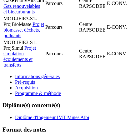
GazRenouvBioCarb
Centre
Parcours
E-CONV.
Gaz renouvelables
RAPSODEE
et biocarburants
MOD-IFIE3-S1-
ProjBioMasse
Projet
Centre
Parcours
E-CONV.
biomasse, déchets,
RAPSODEE
polluants
MOD-IFIE3-S1-
ProjSimul
Projet
Centre
simulation
Parcours
E-CONV.
RAPSODEE
écoulements et
transferts
Informations générales
Pré-requis
Acquisition
Programme & méthode
Diplôme(s) concerné(s)
Diplôme d'Ingénieur IMT Mines Albi
Format des notes