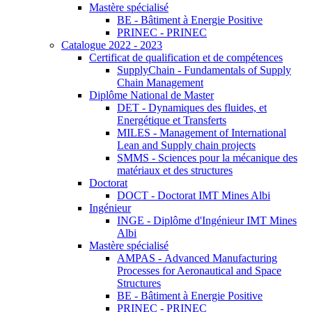
Mastère spécialisé
BE - Bâtiment à Energie Positive
PRINEC - PRINEC
Catalogue 2022 - 2023
Certificat de qualification et de compétences
SupplyChain - Fundamentals of Supply
Chain Management
Diplôme National de Master
DET - Dynamiques des fluides, et
Energétique et Transferts
MILES - Management of International
Lean and Supply chain projects
SMMS - Sciences pour la mécanique des
matériaux et des structures
Doctorat
DOCT - Doctorat IMT Mines Albi
Ingénieur
INGE - Diplôme d'Ingénieur IMT Mines
Albi
Mastère spécialisé
AMPAS - Advanced Manufacturing
Processes for Aeronautical and Space
Structures
BE - Bâtiment à Energie Positive
PRINEC - PRINEC