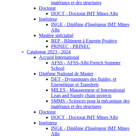
matériaux et des structures
Doctorat
DOCT - Doctorat IMT Mines Albi
Ingénieur
INGE - Diplôme d'Ingénieur IMT Mines
Albi
Mastère spécialisé
BEP - Bâtiment à Energie Positive
PRINEC - PRINEC
Catalogue 2023 - 2024
Accueil International
AFSS - AFSS-Albi French Summer
School
Diplôme National de Master
DET - Dynamiques des fluides, et
Energétique et Transferts
MILES - Management of International
Lean and Supply chain projects
SMMS - Sciences pour la mécanique des
matériaux et des structures
Doctorat
DOCT - Doctorat IMT Mines Albi
Ingénieur
INGE - Diplôme d'Ingénieur IMT Mines
Albi