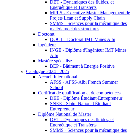
DET - Dynamiques des fluides, et
Energétique et Transferts
MPLS - Executive Master Management de
Projets Lean et Supply Chain
SMMS - Sciences pour la mécanique des
matériaux et des structures
Doctorat
DOCT - Doctorat IMT Mines Albi
Ingénieur
INGE - Diplôme d'Ingénieur IMT Mines
Albi
Mastère spécialisé
BEP - Bâtiment à Energie Positive
Catalogue 2024 - 2025
Accueil International
AFSS - AFSS-Albi French Summer
School
Certificat de qualification et de compétences
DEE - Diplôme Étudiant-Entrepreneur
SNEE - Statut National Étudiant
Entrepreneur
Diplôme National de Master
DET - Dynamiques des fluides, et
Energétique et Transferts
SMMS - Sciences pour la mécanique des