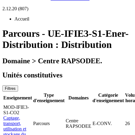
2.12.20 (807)
Accueil
Parcours
-
UE-IFIE3-S1-Ener-
Distribution :
Distribution
Domaine > Centre RAPSODEE.
Unités constitutives
Filtres
Type
Catégorie
Vol
Enseignement
Domaines
d'enseignement
d'enseignement
hora
MOD-IFIE3-
S1-CO2
Captage,
Centre
transport,
Parcours
E-CONV.
26
RAPSODEE
utilisation et
stockage du