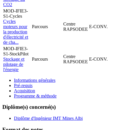
CO2
MOD-IFIE3-
S1-Cycles
Cycles
Centre
moteurs pour
Parcours
E-CONV.
RAPSODEE
la production
d'électricité et
de cha...
MOD-IFIE3-
S1-StockPilot
Centre
Stockage et
Parcours
E-CONV.
RAPSODEE
pilotage de
l'énergie
Informations générales
Pré-requis
Acquisition
Programme & méthode
Diplôme(s) concerné(s)
Diplôme d'Ingénieur IMT Mines Albi
Format des notes