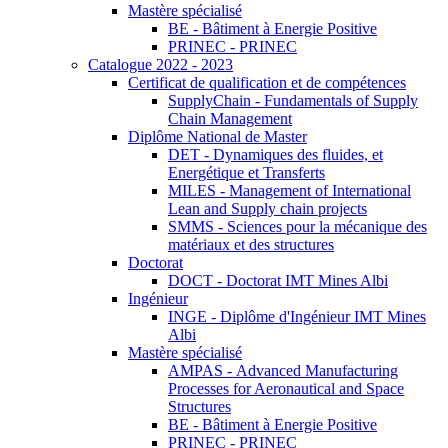
Mastère spécialisé
BE - Bâtiment à Energie Positive
PRINEC - PRINEC
Catalogue 2022 - 2023
Certificat de qualification et de compétences
SupplyChain - Fundamentals of Supply
Chain Management
Diplôme National de Master
DET - Dynamiques des fluides, et
Energétique et Transferts
MILES - Management of International
Lean and Supply chain projects
SMMS - Sciences pour la mécanique des
matériaux et des structures
Doctorat
DOCT - Doctorat IMT Mines Albi
Ingénieur
INGE - Diplôme d'Ingénieur IMT Mines
Albi
Mastère spécialisé
AMPAS - Advanced Manufacturing
Processes for Aeronautical and Space
Structures
BE - Bâtiment à Energie Positive
PRINEC - PRINEC