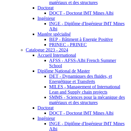
matériaux et des structures
Doctorat
DOCT - Doctorat IMT Mines Albi
Ingénieur
INGE - Diplôme d'Ingénieur IMT Mines
Albi
Mastère spécialisé
BEP - Bâtiment à Energie Positive
PRINEC - PRINEC
Catalogue 2023 - 2024
Accueil International
AFSS - AFSS-Albi French Summer
School
Diplôme National de Master
DET - Dynamiques des fluides, et
Energétique et Transferts
MILES - Management of International
Lean and Supply chain projects
SMMS - Sciences pour la mécanique des
matériaux et des structures
Doctorat
DOCT - Doctorat IMT Mines Albi
Ingénieur
INGE - Diplôme d'Ingénieur IMT Mines
Albi