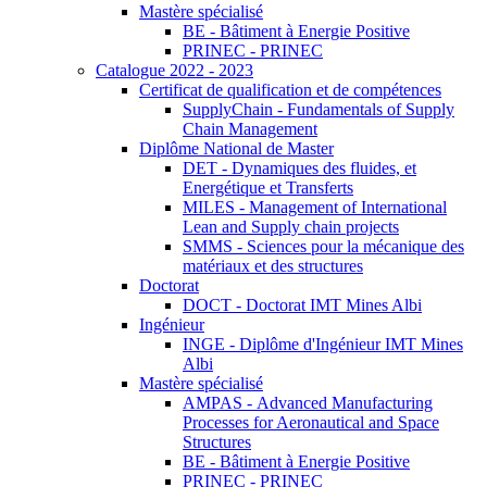
Mastère spécialisé
BE - Bâtiment à Energie Positive
PRINEC - PRINEC
Catalogue 2022 - 2023
Certificat de qualification et de compétences
SupplyChain - Fundamentals of Supply
Chain Management
Diplôme National de Master
DET - Dynamiques des fluides, et
Energétique et Transferts
MILES - Management of International
Lean and Supply chain projects
SMMS - Sciences pour la mécanique des
matériaux et des structures
Doctorat
DOCT - Doctorat IMT Mines Albi
Ingénieur
INGE - Diplôme d'Ingénieur IMT Mines
Albi
Mastère spécialisé
AMPAS - Advanced Manufacturing
Processes for Aeronautical and Space
Structures
BE - Bâtiment à Energie Positive
PRINEC - PRINEC