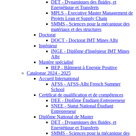
DET - Dynamiques des fluides, et
Energétique et Transferts
MPLS - Executive Master Management de
Projets Lean et Supply Chain
SMMS - Sciences pour la mécanique des
matériaux et des structures
Doctorat
DOCT - Doctorat IMT Mines Albi
Ingénieur
INGE - Diplôme d'Ingénieur IMT Mines
Albi
Mastère spécialisé
BEP - Bâtiment à Energie Positive
Catalogue 2024 - 2025
Accueil International
AFSS - AFSS-Albi French Summer
School
Certificat de qualification et de compétences
DEE - Diplôme Étudiant-Entrepreneur
SNEE - Statut National Étudiant
Entrepreneur
Diplôme National de Master
DET - Dynamiques des fluides, et
Energétique et Transferts
SMMS - Sciences pour la mécanique des