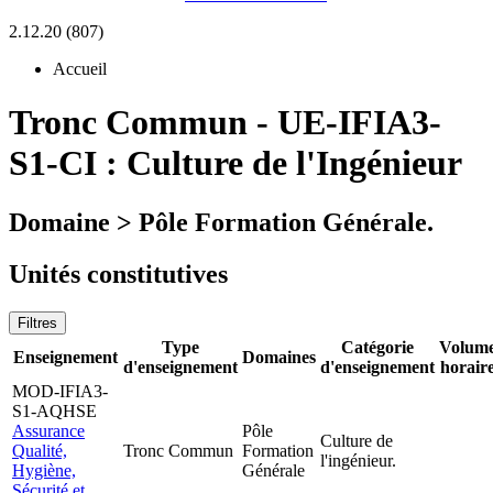
2.12.20 (807)
Accueil
Tronc Commun
-
UE-IFIA3-
S1-CI :
Culture de l'Ingénieur
Domaine > Pôle Formation Générale.
Unités constitutives
Filtres
Type
Catégorie
Volum
Enseignement
Domaines
d'enseignement
d'enseignement
horair
MOD-IFIA3-
S1-AQHSE
Assurance
Pôle
Culture de
Qualité,
Tronc Commun
Formation
l'ingénieur.
Hygiène,
Générale
Sécurité et