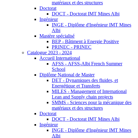
matériaux et des structures
Doctorat
DOCT - Doctorat IMT Mines Albi
Ingénieur
INGE - Diplôme d'Ingénieur IMT Mines
Albi
Mastère spécialisé
BEP - Bâtiment à Energie Positive
PRINEC - PRINEC
Catalogue 2023 - 2024
Accueil International
AFSS - AFSS-Albi French Summer
School
Diplôme National de Master
DET - Dynamiques des fluides, et
Energétique et Transferts
MILES - Management of International
Lean and Supply chain projects
SMMS - Sciences pour la mécanique des
matériaux et des structures
Doctorat
DOCT - Doctorat IMT Mines Albi
Ingénieur
INGE - Diplôme d'Ingénieur IMT Mines
Albi