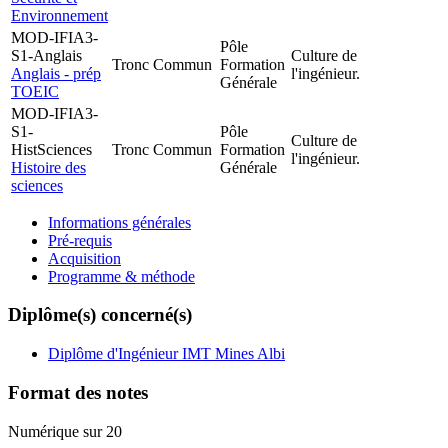
Environnement
MOD-IFIA3-
Pôle
S1-Anglais
Culture de
Tronc Commun
Formation
Anglais - prép
l'ingénieur.
Générale
TOEIC
MOD-IFIA3-
S1-
Pôle
Culture de
HistSciences
Tronc Commun
Formation
l'ingénieur.
Histoire des
Générale
sciences
Informations générales
Pré-requis
Acquisition
Programme & méthode
Diplôme(s) concerné(s)
Diplôme d'Ingénieur IMT Mines Albi
Format des notes
Numérique sur 20