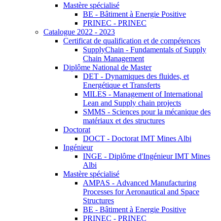
Mastère spécialisé
BE - Bâtiment à Energie Positive
PRINEC - PRINEC
Catalogue 2022 - 2023
Certificat de qualification et de compétences
SupplyChain - Fundamentals of Supply
Chain Management
Diplôme National de Master
DET - Dynamiques des fluides, et
Energétique et Transferts
MILES - Management of International
Lean and Supply chain projects
SMMS - Sciences pour la mécanique des
matériaux et des structures
Doctorat
DOCT - Doctorat IMT Mines Albi
Ingénieur
INGE - Diplôme d'Ingénieur IMT Mines
Albi
Mastère spécialisé
AMPAS - Advanced Manufacturing
Processes for Aeronautical and Space
Structures
BE - Bâtiment à Energie Positive
PRINEC - PRINEC