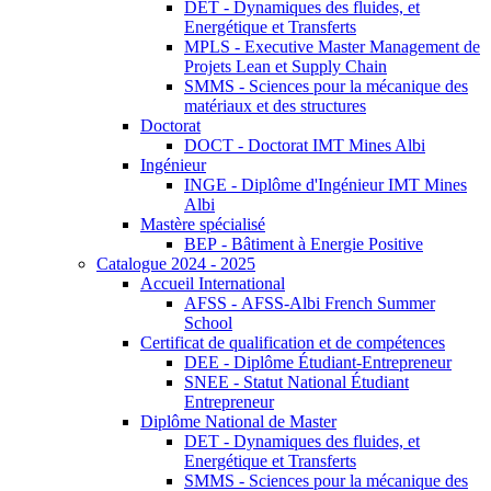
DET - Dynamiques des fluides, et
Energétique et Transferts
MPLS - Executive Master Management de
Projets Lean et Supply Chain
SMMS - Sciences pour la mécanique des
matériaux et des structures
Doctorat
DOCT - Doctorat IMT Mines Albi
Ingénieur
INGE - Diplôme d'Ingénieur IMT Mines
Albi
Mastère spécialisé
BEP - Bâtiment à Energie Positive
Catalogue 2024 - 2025
Accueil International
AFSS - AFSS-Albi French Summer
School
Certificat de qualification et de compétences
DEE - Diplôme Étudiant-Entrepreneur
SNEE - Statut National Étudiant
Entrepreneur
Diplôme National de Master
DET - Dynamiques des fluides, et
Energétique et Transferts
SMMS - Sciences pour la mécanique des