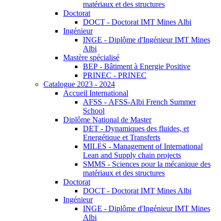
matériaux et des structures
Doctorat
DOCT - Doctorat IMT Mines Albi
Ingénieur
INGE - Diplôme d'Ingénieur IMT Mines
Albi
Mastère spécialisé
BEP - Bâtiment à Energie Positive
PRINEC - PRINEC
Catalogue 2023 - 2024
Accueil International
AFSS - AFSS-Albi French Summer
School
Diplôme National de Master
DET - Dynamiques des fluides, et
Energétique et Transferts
MILES - Management of International
Lean and Supply chain projects
SMMS - Sciences pour la mécanique des
matériaux et des structures
Doctorat
DOCT - Doctorat IMT Mines Albi
Ingénieur
INGE - Diplôme d'Ingénieur IMT Mines
Albi