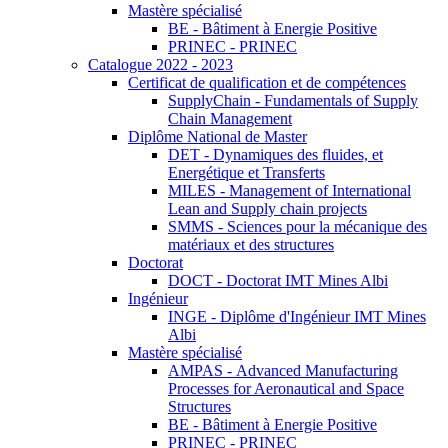
Mastère spécialisé
BE - Bâtiment à Energie Positive
PRINEC - PRINEC
Catalogue 2022 - 2023
Certificat de qualification et de compétences
SupplyChain - Fundamentals of Supply
Chain Management
Diplôme National de Master
DET - Dynamiques des fluides, et
Energétique et Transferts
MILES - Management of International
Lean and Supply chain projects
SMMS - Sciences pour la mécanique des
matériaux et des structures
Doctorat
DOCT - Doctorat IMT Mines Albi
Ingénieur
INGE - Diplôme d'Ingénieur IMT Mines
Albi
Mastère spécialisé
AMPAS - Advanced Manufacturing
Processes for Aeronautical and Space
Structures
BE - Bâtiment à Energie Positive
PRINEC - PRINEC