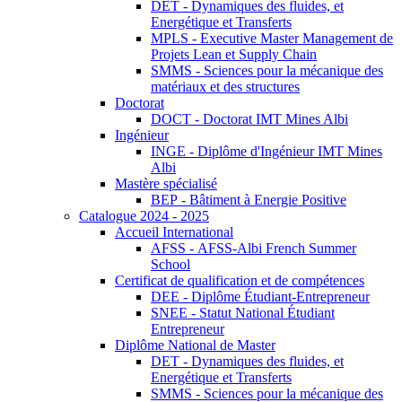
DET - Dynamiques des fluides, et
Energétique et Transferts
MPLS - Executive Master Management de
Projets Lean et Supply Chain
SMMS - Sciences pour la mécanique des
matériaux et des structures
Doctorat
DOCT - Doctorat IMT Mines Albi
Ingénieur
INGE - Diplôme d'Ingénieur IMT Mines
Albi
Mastère spécialisé
BEP - Bâtiment à Energie Positive
Catalogue 2024 - 2025
Accueil International
AFSS - AFSS-Albi French Summer
School
Certificat de qualification et de compétences
DEE - Diplôme Étudiant-Entrepreneur
SNEE - Statut National Étudiant
Entrepreneur
Diplôme National de Master
DET - Dynamiques des fluides, et
Energétique et Transferts
SMMS - Sciences pour la mécanique des