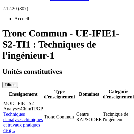
2.12.20 (807)
Accueil
Tronc Commun
-
UE-IFIE1-
S2-TI1 :
Techniques de
l'ingénieur-1
Unités constitutives
Filtres
Type
Catégorie
Enseignement
Domaines
d'enseignement
d'enseignement
MOD-IFIE1-S2-
AnalysesChimTPGP
Techniques
Centre
Technique de
Tronc Commun
d'analyses chimiques
RAPSODEE
l'ingénieur.
et travaux pratiques
de g...