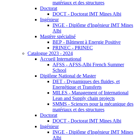
matériaux et des structures
Doctorat
DOCT - Doctorat IMT Mines Albi
Ingénieur
INGE - Diplôme d'Ingénieur IMT Mines
Albi
Mastère spécialisé
BEP - Bâtiment à Energie Positive
PRINEC - PRINEC
Catalogue 2023 - 2024
Accueil International
AFSS - AFSS-Albi French Summer
School
Diplôme National de Master
DET - Dynamiques des fluides, et
Energétique et Transferts
MILES - Management of International
Lean and Supply chain projects
SMMS - Sciences pour la mécanique des
matériaux et des structures
Doctorat
DOCT - Doctorat IMT Mines Albi
Ingénieur
INGE - Diplôme d'Ingénieur IMT Mines
Albi