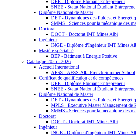
DEE - Diplôme Étudiant-Entrepreneur
SNEE - Statut National Étudiant Entreprene
Diplôme National de Master
DET - Dynamiques des fluides, et Energétiqu
SMMS - Sciences pour la mécanique des maté
Doctorat
DOCT - Doctorat IMT Mines Albi
Ingénieur
INGE - Diplôme d'Ingénieur IMT Mines Al
Mastère spécialisé
BEP - Bâtiment à Energie Positive
Catalogue 2025 - 2026
Accueil International
AFSS - AFSS-Albi French Summer School
Certificat de qualification et de compétences
DEE - Diplôme Étudiant-Entrepreneur
SNEE - Statut National Étudiant Entreprene
Diplôme National de Master
DET - Dynamiques des fluides, et Energétiqu
MPLS - Executive Master Management de Pr
SMMS - Sciences pour la mécanique des maté
Doctorat
DOCT - Doctorat IMT Mines Albi
Ingénieur
INGE - Diplôme d'Ingénieur IMT Mines Al