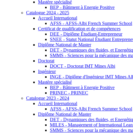
Mastère spécialisé
BEP - Bâtiment à Energie Positive
Catalogue 2024 - 2025
Accueil International
AFSS - AFSS-Albi French Summer School
Certificat de qualification et de compétences
DEE - Diplôme Étudiant-Entrepreneur
SNEE - Statut National Étudiant Entreprene
Diplôme National de Master
DET - Dynamiques des fluides, et Energétiqu
SMMS - Sciences pour la mécanique des maté
Doctorat
DOCT - Doctorat IMT Mines Albi
Ingénieur
INGE - Diplôme d'Ingénieur IMT Mines Al
Mastère spécialisé
BEP - Bâtiment à Energie Positive
PRINEC - PRINEC
Catalogue 2023 - 2024
Accueil International
AFSS - AFSS-Albi French Summer School
Diplôme National de Master
DET - Dynamiques des fluides, et Energétiqu
MILES - Management of International Lean 
SMMS - Sciences pour la mécanique des maté