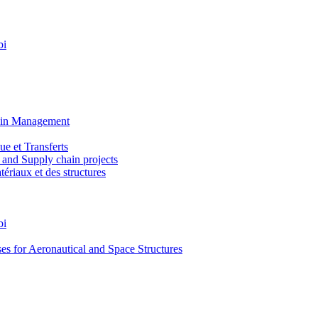
bi
ain Management
e et Transferts
and Supply chain projects
riaux et des structures
bi
 for Aeronautical and Space Structures