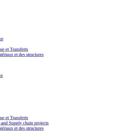
ur
e et Transferts
riaux et des structures
bi
e et Transferts
and Supply chain projects
riaux et des structures