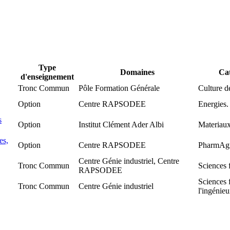
Type
Domaines
Cat
d'enseignement
Tronc Commun
Pôle Formation Générale
Culture de
Option
Centre RAPSODEE
Energies.
s
Option
Institut Clément Ader Albi
Materiaux
es,
Option
Centre RAPSODEE
PharmAg
Centre Génie industriel, Centre
Tronc Commun
Sciences 
RAPSODEE
Sciences 
Tronc Commun
Centre Génie industriel
l'ingénieu