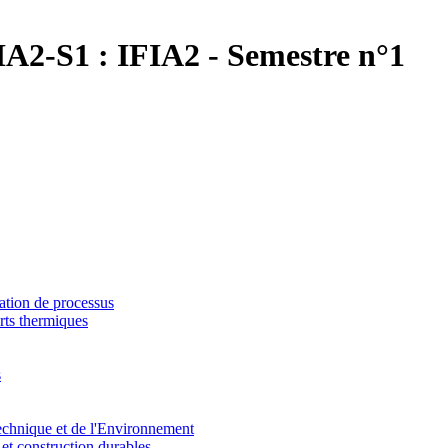
IA2-S1 :
IFIA2 - Semestre n°1
ation de processus
rts thermiques
s
echnique et de l'Environnement
et construction durables