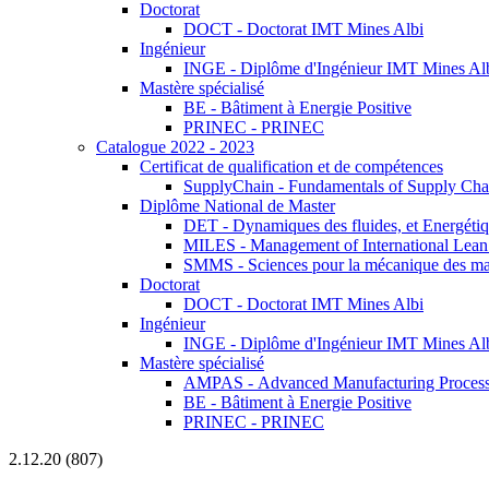
Doctorat
DOCT - Doctorat IMT Mines Albi
Ingénieur
INGE - Diplôme d'Ingénieur IMT Mines Al
Mastère spécialisé
BE - Bâtiment à Energie Positive
PRINEC - PRINEC
Catalogue 2022 - 2023
Certificat de qualification et de compétences
SupplyChain - Fundamentals of Supply Ch
Diplôme National de Master
DET - Dynamiques des fluides, et Energétiqu
MILES - Management of International Lean 
SMMS - Sciences pour la mécanique des maté
Doctorat
DOCT - Doctorat IMT Mines Albi
Ingénieur
INGE - Diplôme d'Ingénieur IMT Mines Al
Mastère spécialisé
AMPAS - Advanced Manufacturing Processes
BE - Bâtiment à Energie Positive
PRINEC - PRINEC
2.12.20 (807)