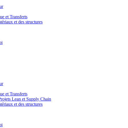
ur
e et Transferts
riaux et des structures
bi
ur
e et Transferts
ojets Lean et Supply Chain
riaux et des structures
bi