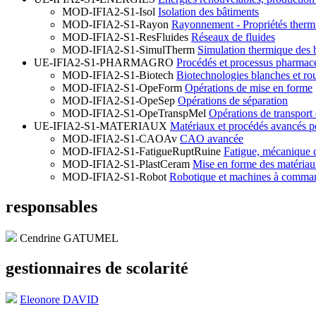
MOD-IFIA2-S1-Isol
Isolation des bâtiments
MOD-IFIA2-S1-Rayon
Rayonnement - Propriétés therm
MOD-IFIA2-S1-ResFluides
Réseaux de fluides
MOD-IFIA2-S1-SimulTherm
Simulation thermique des 
UE-IFIA2-S1-PHARMAGRO
Procédés et processus pharmace
MOD-IFIA2-S1-Biotech
Biotechnologies blanches et ro
MOD-IFIA2-S1-OpeForm
Opérations de mise en forme
MOD-IFIA2-S1-OpeSep
Opérations de séparation
MOD-IFIA2-S1-OpeTranspMel
Opérations de transport
UE-IFIA2-S1-MATERIAUX
Matériaux et procédés avancés po
MOD-IFIA2-S1-CAOAv
CAO avancée
MOD-IFIA2-S1-FatigueRuptRuine
Fatigue, mécanique d
MOD-IFIA2-S1-PlastCeram
Mise en forme des matériau
MOD-IFIA2-S1-Robot
Robotique et machines à comma
responsables
Cendrine GATUMEL
gestionnaires de scolarité
Eleonore DAVID