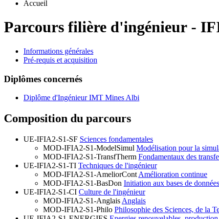
Accueil
Parcours filière d'ingénieur
-
IF
Informations générales
Pré-requis et acquisition
Diplômes concernés
Diplôme d'Ingénieur IMT Mines Albi
Composition du parcours
UE-IFIA2-S1-SF
Sciences fondamentales
MOD-IFIA2-S1-ModelSimul
Modélisation pour la simul
MOD-IFIA2-S1-TransfTherm
Fondamentaux des transfe
UE-IFIA2-S1-TI
Techniques de l'ingénieur
MOD-IFIA2-S1-AmeliorCont
Amélioration continue
MOD-IFIA2-S1-BasDon
Initiation aux bases de donnée
UE-IFIA2-S1-CI
Culture de l'ingénieur
MOD-IFIA2-S1-Anglais
Anglais
MOD-IFIA2-S1-Philo
Philosophie des Sciences, de la T
UE-IFIA2-S1-ENERGIES
Energies renouvelables, production 