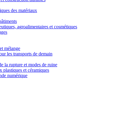
iques des matériaux
bâtiments
utiques, agroalimentaires et cosmétiques
uges
 et mélange
ur les transports de demain
e la rupture et modes de ruine
x plastiques et céramiques
nde numérique