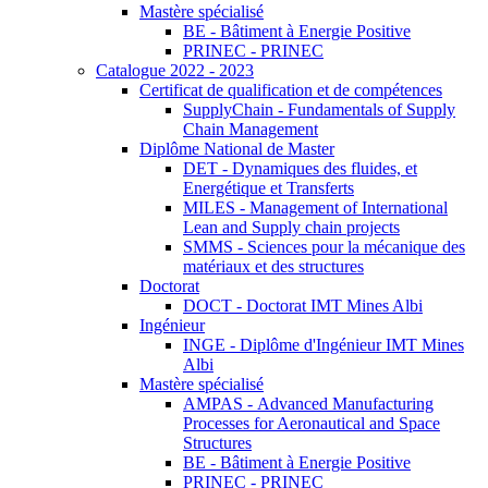
Mastère spécialisé
BE - Bâtiment à Energie Positive
PRINEC - PRINEC
Catalogue 2022 - 2023
Certificat de qualification et de compétences
SupplyChain - Fundamentals of Supply
Chain Management
Diplôme National de Master
DET - Dynamiques des fluides, et
Energétique et Transferts
MILES - Management of International
Lean and Supply chain projects
SMMS - Sciences pour la mécanique des
matériaux et des structures
Doctorat
DOCT - Doctorat IMT Mines Albi
Ingénieur
INGE - Diplôme d'Ingénieur IMT Mines
Albi
Mastère spécialisé
AMPAS - Advanced Manufacturing
Processes for Aeronautical and Space
Structures
BE - Bâtiment à Energie Positive
PRINEC - PRINEC