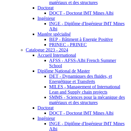
matériaux et des structures
Doctorat
DOCT - Doctorat IMT Mines Albi
Ingénieur
INGE - Diplôme d'Ingénieur IMT Mines
Albi
Mastère spécialisé
BEP - Bâtiment à Energie Positive
PRINEC - PRINEC
Catalogue 2023 - 2024
Accueil International
AFSS - AFSS-Albi French Summer
School
Diplôme National de Master
DET - Dynamiques des fluides, et
Energétique et Transferts
MILES - Management of International
Lean and Supply chain projects
SMMS - Sciences pour la mécanique des
matériaux et des structures
Doctorat
DOCT - Doctorat IMT Mines Albi
Ingénieur
INGE - Diplôme d'Ingénieur IMT Mines
Albi