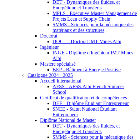
DET - Dynamiques des fluides, et
Energétique et Transferts
MPLS - Executive Master Management de
Projets Lean et Supply Chain
SMMS - Sciences pour la mécanique des
matériaux et des structures
Doctorat
DOCT - Doctorat IMT Mines Albi
Ingénieur
INGE - Diplôme d'Ingénieur IMT Mines
Albi
Mastère spécialisé
BEP - Bâtiment à Energie Positive
Catalogue 2024 - 2025
Accueil International
AFSS - AFSS-Albi French Summer
School
Certificat de qualification et de compétences
DEE - Diplôme Étudiant-Entrepreneur
SNEE - Statut National Étudiant
Entrepreneur
Diplôme National de Master
DET - Dynamiques des fluides, et
Energétique et Transferts
SMMS - Sciences pour la mécanique des