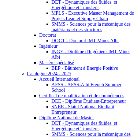
DET - Dynamiques des fluides, et
Energétique et Transferts
MPLS - Executive Master Management de
Projets Lean et Supply Chain
SMMS - Sciences pour la mécanique des
matériaux et des structures
Doctorat
DOCT - Doctorat IMT Mines Albi
Ingénieur
INGE - Diplôme d'Ingénieur IMT Mines
Albi
Mastère spécialisé
BEP - Bâtiment à Energie Positive
Catalogue 2024 - 2025
Accueil International
AFSS - AFSS-Albi French Summer
School
Certificat de qualification et de compétences
DEE - Diplôme Étudiant-Entrepreneur
SNEE - Statut National Étudiant
Entrepreneur
Diplôme National de Master
DET - Dynamiques des fluides, et
Energétique et Transferts
SMMS - Sciences pour la mécanique des