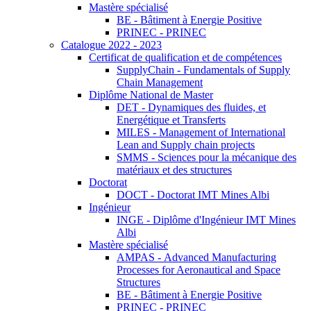
Mastère spécialisé
BE - Bâtiment à Energie Positive
PRINEC - PRINEC
Catalogue 2022 - 2023
Certificat de qualification et de compétences
SupplyChain - Fundamentals of Supply
Chain Management
Diplôme National de Master
DET - Dynamiques des fluides, et
Energétique et Transferts
MILES - Management of International
Lean and Supply chain projects
SMMS - Sciences pour la mécanique des
matériaux et des structures
Doctorat
DOCT - Doctorat IMT Mines Albi
Ingénieur
INGE - Diplôme d'Ingénieur IMT Mines
Albi
Mastère spécialisé
AMPAS - Advanced Manufacturing
Processes for Aeronautical and Space
Structures
BE - Bâtiment à Energie Positive
PRINEC - PRINEC