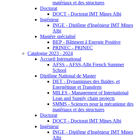
matériaux et des structures
Doctorat
DOCT - Doctorat IMT Mines Albi
Ingénieur
INGE - Diplôme d'Ingénieur IMT Mines
Albi
Mastère spécialisé
BEP - Bâtiment à Energie Positive
PRINEC - PRINEC
Catalogue 2023 - 2024
Accueil International
AFSS - AFSS-Albi French Summer
School
Diplôme National de Master
DET - Dynamiques des fluides, et
Energétique et Transferts
MILES - Management of International
Lean and Supply chain projects
SMMS - Sciences pour la mécanique des
matériaux et des structures
Doctorat
DOCT - Doctorat IMT Mines Albi
Ingénieur
INGE - Diplôme d'Ingénieur IMT Mines
Albi