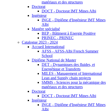
matériaux et des structures
Doctorat
DOCT - Doctorat IMT Mines Albi
Ingénieur
INGE - Diplôme d'Ingénieur IMT Mines
Albi
Mastère spécialisé
BEP - Bâtiment à Energie Positive
PRINEC - PRINEC
Catalogue 2023 - 2024
Accueil International
AFSS - AFSS-Albi French Summer
School
Diplôme National de Master
DET - Dynamiques des fluides, et
Energétique et Transferts
MILES - Management of International
Lean and Supply chain projects
SMMS - Sciences pour la mécanique des
matériaux et des structures
Doctorat
DOCT - Doctorat IMT Mines Albi
Ingénieur
INGE - Diplôme d'Ingénieur IMT Mines
Albi