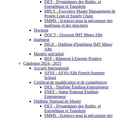
DET - Dynamiques des fluides, et
Energétique et Transferts
MPLS - Executive Master Management de
Projets Lean et Supply Chain
SMMS - Sciences pour la mécanique des
matériaux et des structures
Doctorat
DOCT - Doctorat IMT Mines Albi
Ingénieur
INGE - Diplôme d'Ingénieur IMT Mines
Albi
Mastère spécialisé
BEP - Bâtiment à Energie Positive
Catalogue 2024 - 2025
Accueil International
AFSS - AFSS-Albi French Summer
School
Certificat de qualification et de compétences
DEE - Diplôme Étudiant-Entrepreneur
SNEE - Statut National Étudiant
Entrepreneur
Diplôme National de Master
DET - Dynamiques des fluides, et
Energétique et Transferts
SMMS - Sciences pour la mécanique des