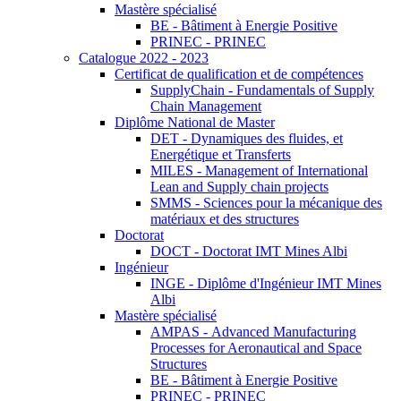
Mastère spécialisé
BE - Bâtiment à Energie Positive
PRINEC - PRINEC
Catalogue 2022 - 2023
Certificat de qualification et de compétences
SupplyChain - Fundamentals of Supply
Chain Management
Diplôme National de Master
DET - Dynamiques des fluides, et
Energétique et Transferts
MILES - Management of International
Lean and Supply chain projects
SMMS - Sciences pour la mécanique des
matériaux et des structures
Doctorat
DOCT - Doctorat IMT Mines Albi
Ingénieur
INGE - Diplôme d'Ingénieur IMT Mines
Albi
Mastère spécialisé
AMPAS - Advanced Manufacturing
Processes for Aeronautical and Space
Structures
BE - Bâtiment à Energie Positive
PRINEC - PRINEC