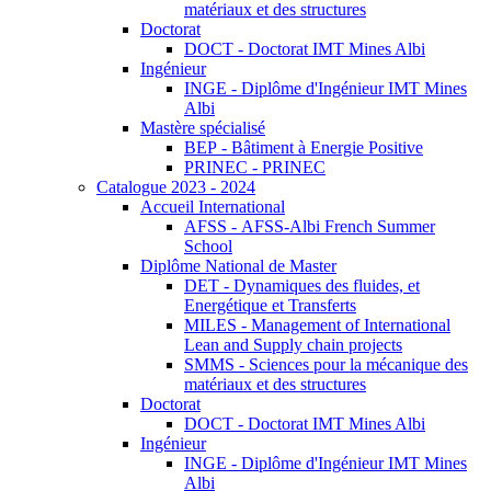
matériaux et des structures
Doctorat
DOCT - Doctorat IMT Mines Albi
Ingénieur
INGE - Diplôme d'Ingénieur IMT Mines
Albi
Mastère spécialisé
BEP - Bâtiment à Energie Positive
PRINEC - PRINEC
Catalogue 2023 - 2024
Accueil International
AFSS - AFSS-Albi French Summer
School
Diplôme National de Master
DET - Dynamiques des fluides, et
Energétique et Transferts
MILES - Management of International
Lean and Supply chain projects
SMMS - Sciences pour la mécanique des
matériaux et des structures
Doctorat
DOCT - Doctorat IMT Mines Albi
Ingénieur
INGE - Diplôme d'Ingénieur IMT Mines
Albi