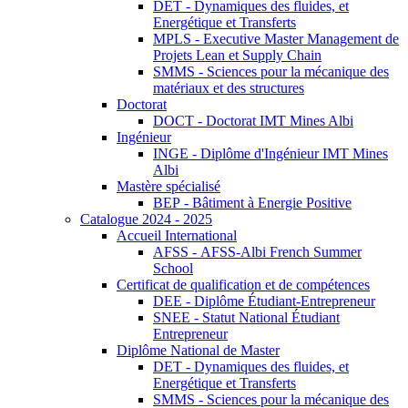
DET - Dynamiques des fluides, et
Energétique et Transferts
MPLS - Executive Master Management de
Projets Lean et Supply Chain
SMMS - Sciences pour la mécanique des
matériaux et des structures
Doctorat
DOCT - Doctorat IMT Mines Albi
Ingénieur
INGE - Diplôme d'Ingénieur IMT Mines
Albi
Mastère spécialisé
BEP - Bâtiment à Energie Positive
Catalogue 2024 - 2025
Accueil International
AFSS - AFSS-Albi French Summer
School
Certificat de qualification et de compétences
DEE - Diplôme Étudiant-Entrepreneur
SNEE - Statut National Étudiant
Entrepreneur
Diplôme National de Master
DET - Dynamiques des fluides, et
Energétique et Transferts
SMMS - Sciences pour la mécanique des