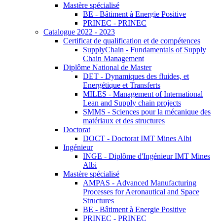
Mastère spécialisé
BE - Bâtiment à Energie Positive
PRINEC - PRINEC
Catalogue 2022 - 2023
Certificat de qualification et de compétences
SupplyChain - Fundamentals of Supply
Chain Management
Diplôme National de Master
DET - Dynamiques des fluides, et
Energétique et Transferts
MILES - Management of International
Lean and Supply chain projects
SMMS - Sciences pour la mécanique des
matériaux et des structures
Doctorat
DOCT - Doctorat IMT Mines Albi
Ingénieur
INGE - Diplôme d'Ingénieur IMT Mines
Albi
Mastère spécialisé
AMPAS - Advanced Manufacturing
Processes for Aeronautical and Space
Structures
BE - Bâtiment à Energie Positive
PRINEC - PRINEC