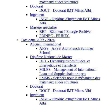
matériaux et des structures
Doctorat
DOCT - Doctorat IMT Mines Albi
Ingénieur
INGE - Diplôme d'Ingénieur IMT Mines
Albi
Mastère spécialisé
BEP - Bâtiment à Energie Positive
PRINEC - PRINEC
Catalogue 2023 - 2024
Accueil International
AFSS - AFSS-Albi French Summer
School
Diplôme National de Master
DET - Dynamiques des fluides, et
Energétique et Transferts
MILES - Management of International
Lean and Supply chain projects
SMMS - Sciences pour la mécanique des
matériaux et des structures
Doctorat
DOCT - Doctorat IMT Mines Albi
Ingénieur
INGE - Diplôme d'Ingénieur IMT Mines
Albi