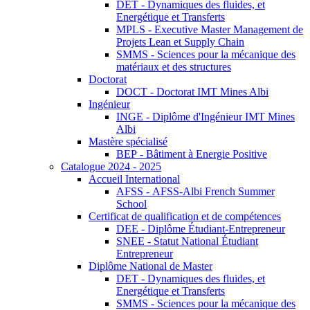
DET - Dynamiques des fluides, et
Energétique et Transferts
MPLS - Executive Master Management de
Projets Lean et Supply Chain
SMMS - Sciences pour la mécanique des
matériaux et des structures
Doctorat
DOCT - Doctorat IMT Mines Albi
Ingénieur
INGE - Diplôme d'Ingénieur IMT Mines
Albi
Mastère spécialisé
BEP - Bâtiment à Energie Positive
Catalogue 2024 - 2025
Accueil International
AFSS - AFSS-Albi French Summer
School
Certificat de qualification et de compétences
DEE - Diplôme Étudiant-Entrepreneur
SNEE - Statut National Étudiant
Entrepreneur
Diplôme National de Master
DET - Dynamiques des fluides, et
Energétique et Transferts
SMMS - Sciences pour la mécanique des