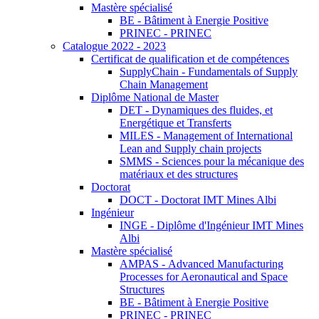
Mastère spécialisé
BE - Bâtiment à Energie Positive
PRINEC - PRINEC
Catalogue 2022 - 2023
Certificat de qualification et de compétences
SupplyChain - Fundamentals of Supply
Chain Management
Diplôme National de Master
DET - Dynamiques des fluides, et
Energétique et Transferts
MILES - Management of International
Lean and Supply chain projects
SMMS - Sciences pour la mécanique des
matériaux et des structures
Doctorat
DOCT - Doctorat IMT Mines Albi
Ingénieur
INGE - Diplôme d'Ingénieur IMT Mines
Albi
Mastère spécialisé
AMPAS - Advanced Manufacturing
Processes for Aeronautical and Space
Structures
BE - Bâtiment à Energie Positive
PRINEC - PRINEC