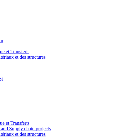
ur
e et Transferts
riaux et des structures
bi
e et Transferts
and Supply chain projects
riaux et des structures