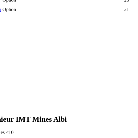
n
Option
21
nieur IMT Mines Albi
les <10