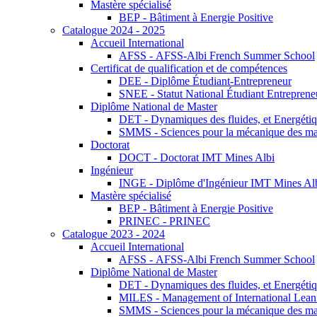
Mastère spécialisé
BEP - Bâtiment à Energie Positive
Catalogue 2024 - 2025
Accueil International
AFSS - AFSS-Albi French Summer School
Certificat de qualification et de compétences
DEE - Diplôme Étudiant-Entrepreneur
SNEE - Statut National Étudiant Entreprene
Diplôme National de Master
DET - Dynamiques des fluides, et Energétiqu
SMMS - Sciences pour la mécanique des maté
Doctorat
DOCT - Doctorat IMT Mines Albi
Ingénieur
INGE - Diplôme d'Ingénieur IMT Mines Al
Mastère spécialisé
BEP - Bâtiment à Energie Positive
PRINEC - PRINEC
Catalogue 2023 - 2024
Accueil International
AFSS - AFSS-Albi French Summer School
Diplôme National de Master
DET - Dynamiques des fluides, et Energétiqu
MILES - Management of International Lean 
SMMS - Sciences pour la mécanique des maté