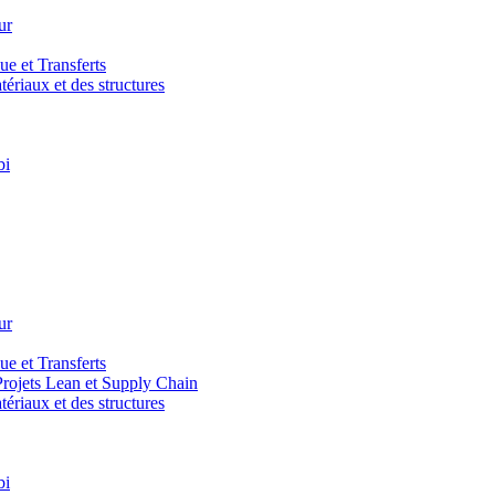
ur
e et Transferts
riaux et des structures
bi
ur
e et Transferts
ojets Lean et Supply Chain
riaux et des structures
bi