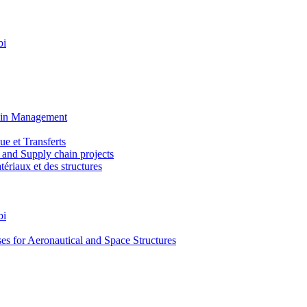
bi
ain Management
e et Transferts
and Supply chain projects
riaux et des structures
bi
 for Aeronautical and Space Structures