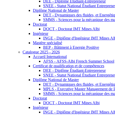
DEE - Diplôme Étudiant-Entrepreneur
SNEE - Statut National Étudiant Entreprene
Diplôme National de Master
DET - Dynamiques des fluides, et Energétiqu
SMMS - Sciences pour la mécanique des maté
Doctorat
DOCT - Doctorat IMT Mines Albi
Ingénieur
INGE - Diplôme d'Ingénieur IMT Mines Al
Mastère spécialisé
BEP - Bâtiment à Energie Positive
Catalogue 2025 - 2026
Accueil International
AFSS - AFSS-Albi French Summer School
Certificat de qualification et de compétences
DEE - Diplôme Étudiant-Entrepreneur
SNEE - Statut National Étudiant Entreprene
Diplôme National de Master
DET - Dynamiques des fluides, et Energétiqu
MPLS - Executive Master Management de Pr
SMMS - Sciences pour la mécanique des maté
Doctorat
DOCT - Doctorat IMT Mines Albi
Ingénieur
INGE - Diplôme d'Ingénieur IMT Mines Al