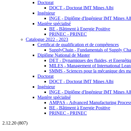
Doctorat
DOCT - Doctorat IMT Mines Albi
Ingénieur
INGE - Diplôme d'Ingénieur IMT Mines Al
Mastère spécialisé
BE - Bâtiment à Energie Positive
PRINEC - PRINEC
Catalogue 2022 - 2023
Certificat de qualification et de compétences
SupplyChain - Fundamentals of Supply Ch
Diplôme National de Master
DET - Dynamiques des fluides, et Energétiqu
MILES - Management of International Lean 
SMMS - Sciences pour la mécanique des maté
Doctorat
DOCT - Doctorat IMT Mines Albi
Ingénieur
INGE - Diplôme d'Ingénieur IMT Mines Al
Mastère spécialisé
AMPAS - Advanced Manufacturing Processes
BE - Bâtiment à Energie Positive
PRINEC - PRINEC
2.12.20 (807)