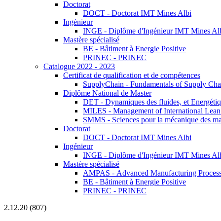
Doctorat
DOCT - Doctorat IMT Mines Albi
Ingénieur
INGE - Diplôme d'Ingénieur IMT Mines Al
Mastère spécialisé
BE - Bâtiment à Energie Positive
PRINEC - PRINEC
Catalogue 2022 - 2023
Certificat de qualification et de compétences
SupplyChain - Fundamentals of Supply Ch
Diplôme National de Master
DET - Dynamiques des fluides, et Energétiqu
MILES - Management of International Lean 
SMMS - Sciences pour la mécanique des maté
Doctorat
DOCT - Doctorat IMT Mines Albi
Ingénieur
INGE - Diplôme d'Ingénieur IMT Mines Al
Mastère spécialisé
AMPAS - Advanced Manufacturing Processes
BE - Bâtiment à Energie Positive
PRINEC - PRINEC
2.12.20 (807)