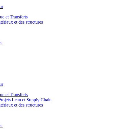
ur
e et Transferts
riaux et des structures
bi
ur
e et Transferts
ojets Lean et Supply Chain
riaux et des structures
bi