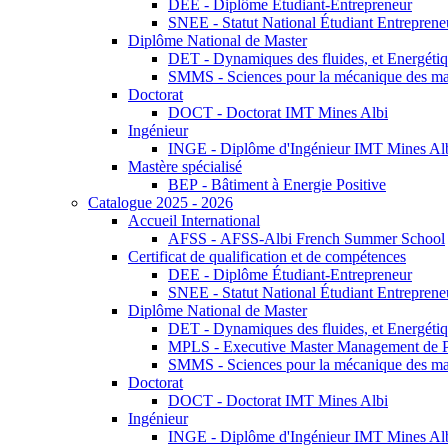
DEE - Diplôme Étudiant-Entrepreneur
SNEE - Statut National Étudiant Entreprene
Diplôme National de Master
DET - Dynamiques des fluides, et Energétiqu
SMMS - Sciences pour la mécanique des maté
Doctorat
DOCT - Doctorat IMT Mines Albi
Ingénieur
INGE - Diplôme d'Ingénieur IMT Mines Al
Mastère spécialisé
BEP - Bâtiment à Energie Positive
Catalogue 2025 - 2026
Accueil International
AFSS - AFSS-Albi French Summer School
Certificat de qualification et de compétences
DEE - Diplôme Étudiant-Entrepreneur
SNEE - Statut National Étudiant Entreprene
Diplôme National de Master
DET - Dynamiques des fluides, et Energétiqu
MPLS - Executive Master Management de Pr
SMMS - Sciences pour la mécanique des maté
Doctorat
DOCT - Doctorat IMT Mines Albi
Ingénieur
INGE - Diplôme d'Ingénieur IMT Mines Al