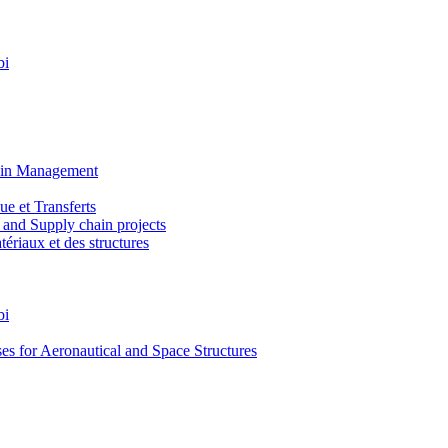
bi
ain Management
e et Transferts
and Supply chain projects
riaux et des structures
bi
 for Aeronautical and Space Structures