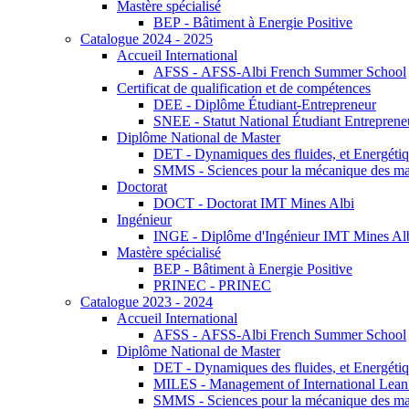
Mastère spécialisé
BEP - Bâtiment à Energie Positive
Catalogue 2024 - 2025
Accueil International
AFSS - AFSS-Albi French Summer School
Certificat de qualification et de compétences
DEE - Diplôme Étudiant-Entrepreneur
SNEE - Statut National Étudiant Entreprene
Diplôme National de Master
DET - Dynamiques des fluides, et Energétiqu
SMMS - Sciences pour la mécanique des maté
Doctorat
DOCT - Doctorat IMT Mines Albi
Ingénieur
INGE - Diplôme d'Ingénieur IMT Mines Al
Mastère spécialisé
BEP - Bâtiment à Energie Positive
PRINEC - PRINEC
Catalogue 2023 - 2024
Accueil International
AFSS - AFSS-Albi French Summer School
Diplôme National de Master
DET - Dynamiques des fluides, et Energétiqu
MILES - Management of International Lean 
SMMS - Sciences pour la mécanique des maté