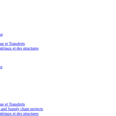
ur
e et Transferts
riaux et des structures
bi
e et Transferts
and Supply chain projects
riaux et des structures