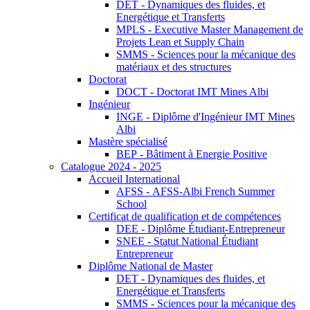
DET - Dynamiques des fluides, et
Energétique et Transferts
MPLS - Executive Master Management de
Projets Lean et Supply Chain
SMMS - Sciences pour la mécanique des
matériaux et des structures
Doctorat
DOCT - Doctorat IMT Mines Albi
Ingénieur
INGE - Diplôme d'Ingénieur IMT Mines
Albi
Mastère spécialisé
BEP - Bâtiment à Energie Positive
Catalogue 2024 - 2025
Accueil International
AFSS - AFSS-Albi French Summer
School
Certificat de qualification et de compétences
DEE - Diplôme Étudiant-Entrepreneur
SNEE - Statut National Étudiant
Entrepreneur
Diplôme National de Master
DET - Dynamiques des fluides, et
Energétique et Transferts
SMMS - Sciences pour la mécanique des