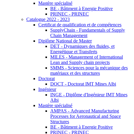
Mastère spécialisé
BE - Bâtiment à Energie Positive
PRINEC - PRINEC
Catalogue 2022 - 2023
Certificat de qualification et de compétences
SupplyChain - Fundamentals of Supply
Chain Management
Diplôme National de Master
DET - Dynamiques des fluides, et
Energétique et Transferts
MILES - Management of International
Lean and Supply chain projects
SMMS - Sciences pour la mécanique des
matériaux et des structures
Doctorat
DOCT - Doctorat IMT Mines Albi
Ingénieur
INGE - Diplôme d'Ingénieur IMT Mines
Albi
Mastère spécialisé
AMPAS - Advanced Manufacturing
Processes for Aeronautical and Space
Structures
BE - Bâtiment à Energie Positive
PRINEC - PRINEC