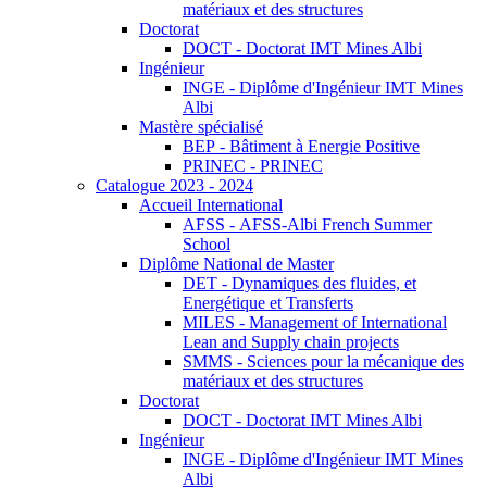
matériaux et des structures
Doctorat
DOCT - Doctorat IMT Mines Albi
Ingénieur
INGE - Diplôme d'Ingénieur IMT Mines
Albi
Mastère spécialisé
BEP - Bâtiment à Energie Positive
PRINEC - PRINEC
Catalogue 2023 - 2024
Accueil International
AFSS - AFSS-Albi French Summer
School
Diplôme National de Master
DET - Dynamiques des fluides, et
Energétique et Transferts
MILES - Management of International
Lean and Supply chain projects
SMMS - Sciences pour la mécanique des
matériaux et des structures
Doctorat
DOCT - Doctorat IMT Mines Albi
Ingénieur
INGE - Diplôme d'Ingénieur IMT Mines
Albi