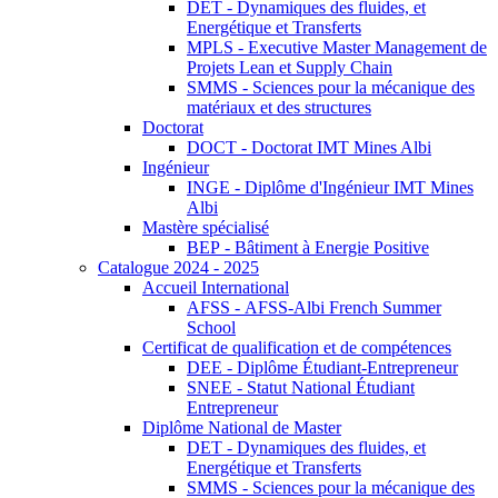
DET - Dynamiques des fluides, et
Energétique et Transferts
MPLS - Executive Master Management de
Projets Lean et Supply Chain
SMMS - Sciences pour la mécanique des
matériaux et des structures
Doctorat
DOCT - Doctorat IMT Mines Albi
Ingénieur
INGE - Diplôme d'Ingénieur IMT Mines
Albi
Mastère spécialisé
BEP - Bâtiment à Energie Positive
Catalogue 2024 - 2025
Accueil International
AFSS - AFSS-Albi French Summer
School
Certificat de qualification et de compétences
DEE - Diplôme Étudiant-Entrepreneur
SNEE - Statut National Étudiant
Entrepreneur
Diplôme National de Master
DET - Dynamiques des fluides, et
Energétique et Transferts
SMMS - Sciences pour la mécanique des