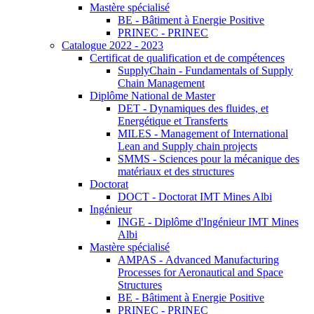
Mastère spécialisé
BE - Bâtiment à Energie Positive
PRINEC - PRINEC
Catalogue 2022 - 2023
Certificat de qualification et de compétences
SupplyChain - Fundamentals of Supply
Chain Management
Diplôme National de Master
DET - Dynamiques des fluides, et
Energétique et Transferts
MILES - Management of International
Lean and Supply chain projects
SMMS - Sciences pour la mécanique des
matériaux et des structures
Doctorat
DOCT - Doctorat IMT Mines Albi
Ingénieur
INGE - Diplôme d'Ingénieur IMT Mines
Albi
Mastère spécialisé
AMPAS - Advanced Manufacturing
Processes for Aeronautical and Space
Structures
BE - Bâtiment à Energie Positive
PRINEC - PRINEC