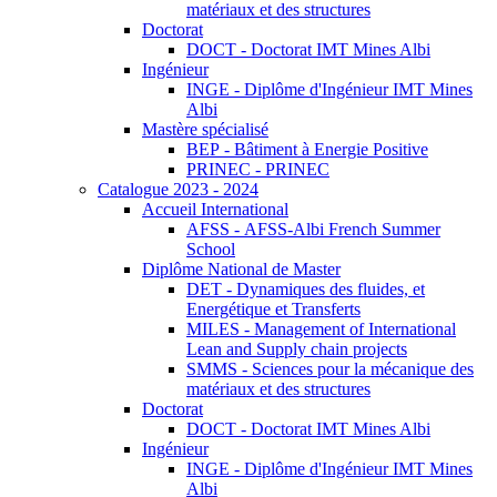
matériaux et des structures
Doctorat
DOCT - Doctorat IMT Mines Albi
Ingénieur
INGE - Diplôme d'Ingénieur IMT Mines
Albi
Mastère spécialisé
BEP - Bâtiment à Energie Positive
PRINEC - PRINEC
Catalogue 2023 - 2024
Accueil International
AFSS - AFSS-Albi French Summer
School
Diplôme National de Master
DET - Dynamiques des fluides, et
Energétique et Transferts
MILES - Management of International
Lean and Supply chain projects
SMMS - Sciences pour la mécanique des
matériaux et des structures
Doctorat
DOCT - Doctorat IMT Mines Albi
Ingénieur
INGE - Diplôme d'Ingénieur IMT Mines
Albi