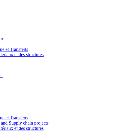
ur
e et Transferts
riaux et des structures
bi
e et Transferts
and Supply chain projects
riaux et des structures