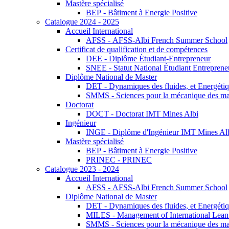
Mastère spécialisé
BEP - Bâtiment à Energie Positive
Catalogue 2024 - 2025
Accueil International
AFSS - AFSS-Albi French Summer School
Certificat de qualification et de compétences
DEE - Diplôme Étudiant-Entrepreneur
SNEE - Statut National Étudiant Entreprene
Diplôme National de Master
DET - Dynamiques des fluides, et Energétiqu
SMMS - Sciences pour la mécanique des maté
Doctorat
DOCT - Doctorat IMT Mines Albi
Ingénieur
INGE - Diplôme d'Ingénieur IMT Mines Al
Mastère spécialisé
BEP - Bâtiment à Energie Positive
PRINEC - PRINEC
Catalogue 2023 - 2024
Accueil International
AFSS - AFSS-Albi French Summer School
Diplôme National de Master
DET - Dynamiques des fluides, et Energétiqu
MILES - Management of International Lean 
SMMS - Sciences pour la mécanique des maté