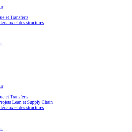
ur
e et Transferts
riaux et des structures
bi
ur
e et Transferts
ojets Lean et Supply Chain
riaux et des structures
bi