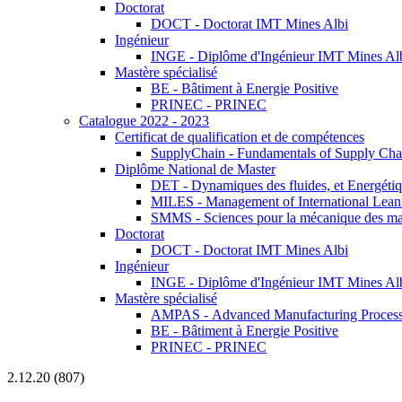
Doctorat
DOCT - Doctorat IMT Mines Albi
Ingénieur
INGE - Diplôme d'Ingénieur IMT Mines Al
Mastère spécialisé
BE - Bâtiment à Energie Positive
PRINEC - PRINEC
Catalogue 2022 - 2023
Certificat de qualification et de compétences
SupplyChain - Fundamentals of Supply Ch
Diplôme National de Master
DET - Dynamiques des fluides, et Energétiqu
MILES - Management of International Lean 
SMMS - Sciences pour la mécanique des maté
Doctorat
DOCT - Doctorat IMT Mines Albi
Ingénieur
INGE - Diplôme d'Ingénieur IMT Mines Al
Mastère spécialisé
AMPAS - Advanced Manufacturing Processes
BE - Bâtiment à Energie Positive
PRINEC - PRINEC
2.12.20 (807)