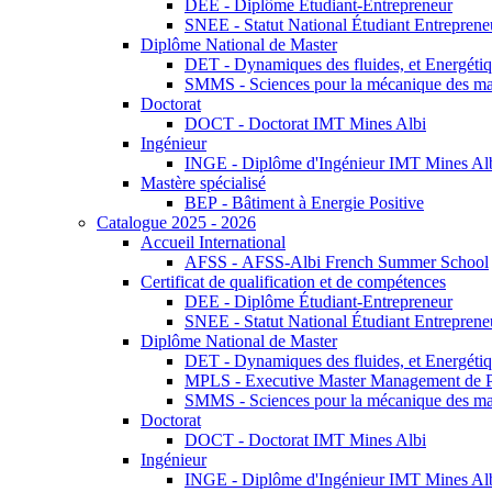
DEE - Diplôme Étudiant-Entrepreneur
SNEE - Statut National Étudiant Entreprene
Diplôme National de Master
DET - Dynamiques des fluides, et Energétiqu
SMMS - Sciences pour la mécanique des maté
Doctorat
DOCT - Doctorat IMT Mines Albi
Ingénieur
INGE - Diplôme d'Ingénieur IMT Mines Al
Mastère spécialisé
BEP - Bâtiment à Energie Positive
Catalogue 2025 - 2026
Accueil International
AFSS - AFSS-Albi French Summer School
Certificat de qualification et de compétences
DEE - Diplôme Étudiant-Entrepreneur
SNEE - Statut National Étudiant Entreprene
Diplôme National de Master
DET - Dynamiques des fluides, et Energétiqu
MPLS - Executive Master Management de Pr
SMMS - Sciences pour la mécanique des maté
Doctorat
DOCT - Doctorat IMT Mines Albi
Ingénieur
INGE - Diplôme d'Ingénieur IMT Mines Al