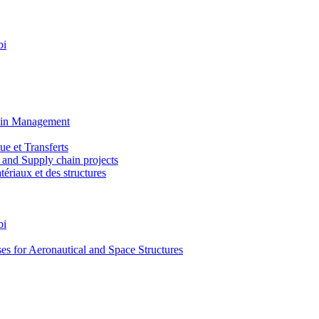
bi
ain Management
e et Transferts
and Supply chain projects
riaux et des structures
bi
 for Aeronautical and Space Structures