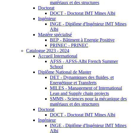
matériaux et des structures
Doctorat
DOCT - Doctorat IMT Mines Albi
Ingénieur
INGE - Diplôme d'Ingénieur IMT Mines
Albi
Mastère spécialisé
BEP - Bâtiment à Energie Positive
PRINEC - PRINEC
Catalogue 2023 - 2024
Accueil International
AFSS - AFSS-Albi French Summer
School
Diplôme National de Master
DET - Dynamiques des fluides, et
Energétique et Transferts
MILES - Management of International
Lean and Supply chain projects
SMMS - Sciences pour la mécanique des
matériaux et des structures
Doctorat
DOCT - Doctorat IMT Mines Albi
Ingénieur
INGE - Diplôme d'Ingénieur IMT Mines
Albi