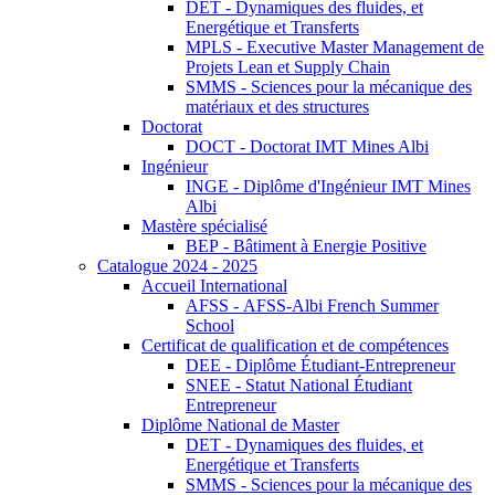
DET - Dynamiques des fluides, et
Energétique et Transferts
MPLS - Executive Master Management de
Projets Lean et Supply Chain
SMMS - Sciences pour la mécanique des
matériaux et des structures
Doctorat
DOCT - Doctorat IMT Mines Albi
Ingénieur
INGE - Diplôme d'Ingénieur IMT Mines
Albi
Mastère spécialisé
BEP - Bâtiment à Energie Positive
Catalogue 2024 - 2025
Accueil International
AFSS - AFSS-Albi French Summer
School
Certificat de qualification et de compétences
DEE - Diplôme Étudiant-Entrepreneur
SNEE - Statut National Étudiant
Entrepreneur
Diplôme National de Master
DET - Dynamiques des fluides, et
Energétique et Transferts
SMMS - Sciences pour la mécanique des