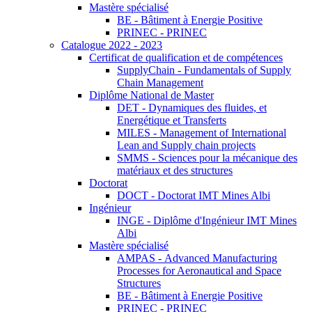
Mastère spécialisé
BE - Bâtiment à Energie Positive
PRINEC - PRINEC
Catalogue 2022 - 2023
Certificat de qualification et de compétences
SupplyChain - Fundamentals of Supply
Chain Management
Diplôme National de Master
DET - Dynamiques des fluides, et
Energétique et Transferts
MILES - Management of International
Lean and Supply chain projects
SMMS - Sciences pour la mécanique des
matériaux et des structures
Doctorat
DOCT - Doctorat IMT Mines Albi
Ingénieur
INGE - Diplôme d'Ingénieur IMT Mines
Albi
Mastère spécialisé
AMPAS - Advanced Manufacturing
Processes for Aeronautical and Space
Structures
BE - Bâtiment à Energie Positive
PRINEC - PRINEC