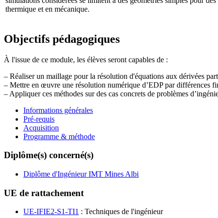
simulations considérées se limitent à des géométries simples pour des a
thermique et en mécanique.
Objectifs pédagogiques
À l'issue de ce module, les élèves seront capables de :
– Réaliser un maillage pour la résolution d'équations aux dérivées part
– Mettre en œuvre une résolution numérique d’EDP par différences fini
– Appliquer ces méthodes sur des cas concrets de problèmes d’ingéni
Informations générales
Pré-requis
Acquisition
Programme & méthode
Diplôme(s) concerné(s)
Diplôme d'Ingénieur IMT Mines Albi
UE de rattachement
UE-IFIE2-S1-TI1
: Techniques de l'ingénieur