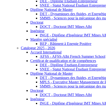
DEE - Diplôme Étudiant-Entrepreneur
SNEE - Statut National Étudiant Entreprene
Diplôme National de Master
DET - Dynamiques des fluides, et Energétiqu
SMMS - Sciences pour la mécanique des maté
Doctorat
DOCT - Doctorat IMT Mines Albi
Ingénieur
INGE - Diplôme d'Ingénieur IMT Mines Al
Mastère spécialisé
BEP - Bâtiment à Energie Positive
Catalogue 2025 - 2026
Accueil International
AFSS - AFSS-Albi French Summer School
Certificat de qualification et de compétences
DEE - Diplôme Étudiant-Entrepreneur
SNEE - Statut National Étudiant Entreprene
Diplôme National de Master
DET - Dynamiques des fluides, et Energétiqu
MPLS - Executive Master Management de Pr
SMMS - Sciences pour la mécanique des maté
Doctorat
DOCT - Doctorat IMT Mines Albi
Ingénieur
INGE - Diplôme d'Ingénieur IMT Mines Al