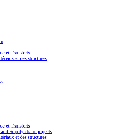
ur
e et Transferts
riaux et des structures
bi
e et Transferts
and Supply chain projects
riaux et des structures