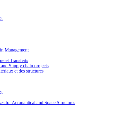
bi
ain Management
e et Transferts
and Supply chain projects
riaux et des structures
bi
 for Aeronautical and Space Structures