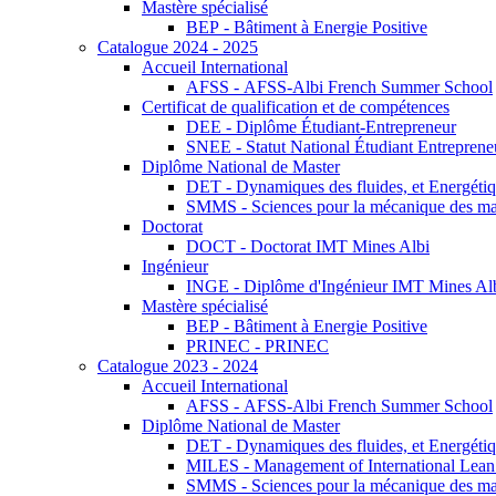
Mastère spécialisé
BEP - Bâtiment à Energie Positive
Catalogue 2024 - 2025
Accueil International
AFSS - AFSS-Albi French Summer School
Certificat de qualification et de compétences
DEE - Diplôme Étudiant-Entrepreneur
SNEE - Statut National Étudiant Entreprene
Diplôme National de Master
DET - Dynamiques des fluides, et Energétiqu
SMMS - Sciences pour la mécanique des maté
Doctorat
DOCT - Doctorat IMT Mines Albi
Ingénieur
INGE - Diplôme d'Ingénieur IMT Mines Al
Mastère spécialisé
BEP - Bâtiment à Energie Positive
PRINEC - PRINEC
Catalogue 2023 - 2024
Accueil International
AFSS - AFSS-Albi French Summer School
Diplôme National de Master
DET - Dynamiques des fluides, et Energétiqu
MILES - Management of International Lean 
SMMS - Sciences pour la mécanique des maté