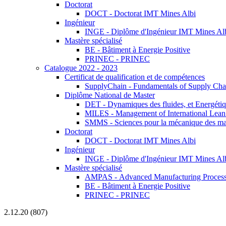
Doctorat
DOCT - Doctorat IMT Mines Albi
Ingénieur
INGE - Diplôme d'Ingénieur IMT Mines Al
Mastère spécialisé
BE - Bâtiment à Energie Positive
PRINEC - PRINEC
Catalogue 2022 - 2023
Certificat de qualification et de compétences
SupplyChain - Fundamentals of Supply Ch
Diplôme National de Master
DET - Dynamiques des fluides, et Energétiqu
MILES - Management of International Lean 
SMMS - Sciences pour la mécanique des maté
Doctorat
DOCT - Doctorat IMT Mines Albi
Ingénieur
INGE - Diplôme d'Ingénieur IMT Mines Al
Mastère spécialisé
AMPAS - Advanced Manufacturing Processes
BE - Bâtiment à Energie Positive
PRINEC - PRINEC
2.12.20 (807)