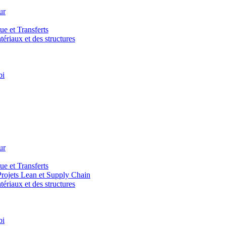
ur
e et Transferts
riaux et des structures
bi
ur
e et Transferts
ojets Lean et Supply Chain
riaux et des structures
bi