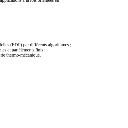
pplications à la fois orientées en
ielles (EDP) par différents algorithmes ;
es et par éléments finis ;
erie thermo-mécanique.