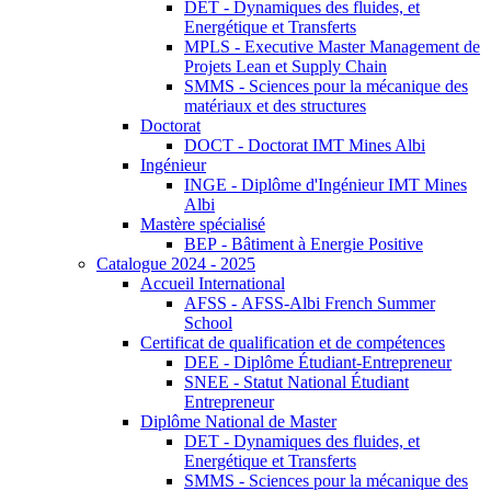
DET - Dynamiques des fluides, et
Energétique et Transferts
MPLS - Executive Master Management de
Projets Lean et Supply Chain
SMMS - Sciences pour la mécanique des
matériaux et des structures
Doctorat
DOCT - Doctorat IMT Mines Albi
Ingénieur
INGE - Diplôme d'Ingénieur IMT Mines
Albi
Mastère spécialisé
BEP - Bâtiment à Energie Positive
Catalogue 2024 - 2025
Accueil International
AFSS - AFSS-Albi French Summer
School
Certificat de qualification et de compétences
DEE - Diplôme Étudiant-Entrepreneur
SNEE - Statut National Étudiant
Entrepreneur
Diplôme National de Master
DET - Dynamiques des fluides, et
Energétique et Transferts
SMMS - Sciences pour la mécanique des