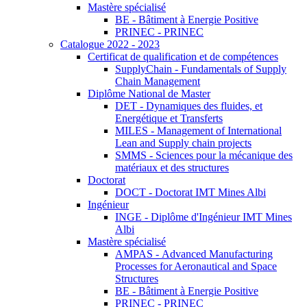
Mastère spécialisé
BE - Bâtiment à Energie Positive
PRINEC - PRINEC
Catalogue 2022 - 2023
Certificat de qualification et de compétences
SupplyChain - Fundamentals of Supply
Chain Management
Diplôme National de Master
DET - Dynamiques des fluides, et
Energétique et Transferts
MILES - Management of International
Lean and Supply chain projects
SMMS - Sciences pour la mécanique des
matériaux et des structures
Doctorat
DOCT - Doctorat IMT Mines Albi
Ingénieur
INGE - Diplôme d'Ingénieur IMT Mines
Albi
Mastère spécialisé
AMPAS - Advanced Manufacturing
Processes for Aeronautical and Space
Structures
BE - Bâtiment à Energie Positive
PRINEC - PRINEC