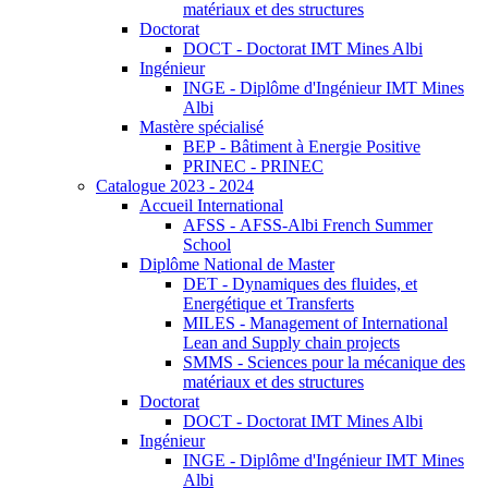
matériaux et des structures
Doctorat
DOCT - Doctorat IMT Mines Albi
Ingénieur
INGE - Diplôme d'Ingénieur IMT Mines
Albi
Mastère spécialisé
BEP - Bâtiment à Energie Positive
PRINEC - PRINEC
Catalogue 2023 - 2024
Accueil International
AFSS - AFSS-Albi French Summer
School
Diplôme National de Master
DET - Dynamiques des fluides, et
Energétique et Transferts
MILES - Management of International
Lean and Supply chain projects
SMMS - Sciences pour la mécanique des
matériaux et des structures
Doctorat
DOCT - Doctorat IMT Mines Albi
Ingénieur
INGE - Diplôme d'Ingénieur IMT Mines
Albi