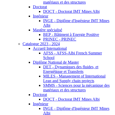
matériaux et des structures
Doctorat
DOCT - Doctorat IMT Mines Albi
Ingénieur
INGE - Diplôme d'Ingénieur IMT Mines
Albi
Mastère spécialisé
BEP - Bâtiment à Energie Positive
PRINEC - PRINEC
Catalogue 2023 - 2024
Accueil International
AFSS - AFSS-Albi French Summer
School
Diplôme National de Master
DET - Dynamiques des fluides, et
Energétique et Transferts
MILES - Management of International
Lean and Supply chain projects
SMMS - Sciences pour la mécanique des
matériaux et des structures
Doctorat
DOCT - Doctorat IMT Mines Albi
Ingénieur
INGE - Diplôme d'Ingénieur IMT Mines
Albi