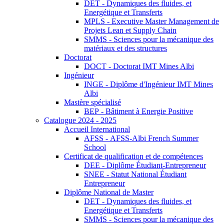
DET - Dynamiques des fluides, et
Energétique et Transferts
MPLS - Executive Master Management de
Projets Lean et Supply Chain
SMMS - Sciences pour la mécanique des
matériaux et des structures
Doctorat
DOCT - Doctorat IMT Mines Albi
Ingénieur
INGE - Diplôme d'Ingénieur IMT Mines
Albi
Mastère spécialisé
BEP - Bâtiment à Energie Positive
Catalogue 2024 - 2025
Accueil International
AFSS - AFSS-Albi French Summer
School
Certificat de qualification et de compétences
DEE - Diplôme Étudiant-Entrepreneur
SNEE - Statut National Étudiant
Entrepreneur
Diplôme National de Master
DET - Dynamiques des fluides, et
Energétique et Transferts
SMMS - Sciences pour la mécanique des