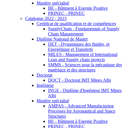
Mastère spécialisé
BE - Bâtiment à Energie Positive
PRINEC - PRINEC
Catalogue 2022 - 2023
Certificat de qualification et de compétences
SupplyChain - Fundamentals of Supply
Chain Management
Diplôme National de Master
DET - Dynamiques des fluides, et
Energétique et Transferts
MILES - Management of International
Lean and Supply chain projects
SMMS - Sciences pour la mécanique des
matériaux et des structures
Doctorat
DOCT - Doctorat IMT Mines Albi
Ingénieur
INGE - Diplôme d'Ingénieur IMT Mines
Albi
Mastère spécialisé
AMPAS - Advanced Manufacturing
Processes for Aeronautical and Space
Structures
BE - Bâtiment à Energie Positive
PRINEC - PRINEC