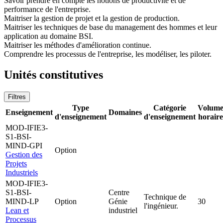
Savoir prendre en compte les notions de productivité et de
performance de l'entreprise.
Maitriser la gestion de projet et la gestion de production.
Maitriser les techniques de base du management des hommes et leur
application au domaine BSI.
Maitriser les méthodes d'amélioration continue.
Comprendre les processus de l'entreprise, les modéliser, les piloter.
Unités constitutives
Filtres
Type
Catégorie
Volum
Enseignement
Domaines
d'enseignement
d'enseignement
horaire
MOD-IFIE3-
S1-BSI-
MIND-GPI
Option
Gestion des
Projets
Industriels
MOD-IFIE3-
S1-BSI-
Centre
Technique de
MIND-LP
Option
Génie
30
l'ingénieur.
Lean et
industriel
Processus