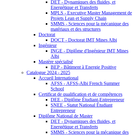
DET - Dynamiques des fluides, et
Energétique et Transferts
MPLS - Executive Master Management de
Projets Lean et Supply Chain
SMMS - Sciences pour la mécanique des
matériaux et des structures
Doctorat
DOCT - Doctorat IMT Mines Albi
Ingénieur
INGE - Diplôme d'Ingénieur IMT Mines
Albi
Mastère spécialisé
BEP - Bâtiment à Energie Positive
Catalogue 2024 - 2025
Accueil International
AFSS - AFSS-Albi French Summer
School
Certificat de qualification et de compétences
DEE - Diplôme Étudiant-Entrepreneur
SNEE - Statut National Étudiant
Entrepreneur
Diplôme National de Master
DET - Dynamiques des fluides, et
Energétique et Transferts
SMMS - Sciences pour la mécanique des