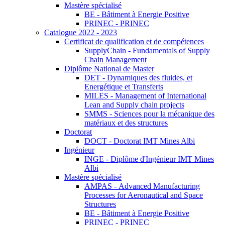
Mastère spécialisé
BE - Bâtiment à Energie Positive
PRINEC - PRINEC
Catalogue 2022 - 2023
Certificat de qualification et de compétences
SupplyChain - Fundamentals of Supply
Chain Management
Diplôme National de Master
DET - Dynamiques des fluides, et
Energétique et Transferts
MILES - Management of International
Lean and Supply chain projects
SMMS - Sciences pour la mécanique des
matériaux et des structures
Doctorat
DOCT - Doctorat IMT Mines Albi
Ingénieur
INGE - Diplôme d'Ingénieur IMT Mines
Albi
Mastère spécialisé
AMPAS - Advanced Manufacturing
Processes for Aeronautical and Space
Structures
BE - Bâtiment à Energie Positive
PRINEC - PRINEC