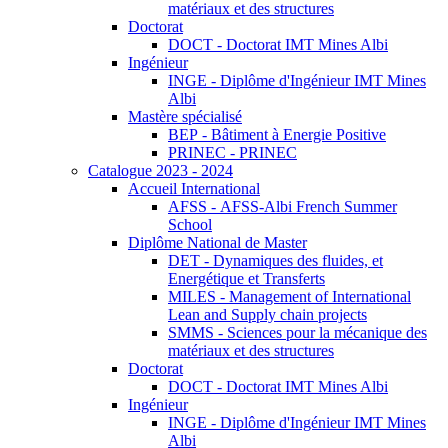
matériaux et des structures
Doctorat
DOCT - Doctorat IMT Mines Albi
Ingénieur
INGE - Diplôme d'Ingénieur IMT Mines
Albi
Mastère spécialisé
BEP - Bâtiment à Energie Positive
PRINEC - PRINEC
Catalogue 2023 - 2024
Accueil International
AFSS - AFSS-Albi French Summer
School
Diplôme National de Master
DET - Dynamiques des fluides, et
Energétique et Transferts
MILES - Management of International
Lean and Supply chain projects
SMMS - Sciences pour la mécanique des
matériaux et des structures
Doctorat
DOCT - Doctorat IMT Mines Albi
Ingénieur
INGE - Diplôme d'Ingénieur IMT Mines
Albi