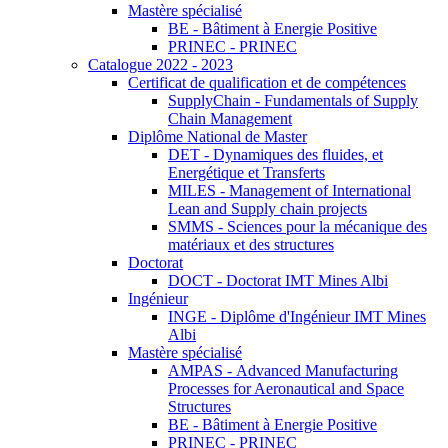
Mastère spécialisé
BE - Bâtiment à Energie Positive
PRINEC - PRINEC
Catalogue 2022 - 2023
Certificat de qualification et de compétences
SupplyChain - Fundamentals of Supply
Chain Management
Diplôme National de Master
DET - Dynamiques des fluides, et
Energétique et Transferts
MILES - Management of International
Lean and Supply chain projects
SMMS - Sciences pour la mécanique des
matériaux et des structures
Doctorat
DOCT - Doctorat IMT Mines Albi
Ingénieur
INGE - Diplôme d'Ingénieur IMT Mines
Albi
Mastère spécialisé
AMPAS - Advanced Manufacturing
Processes for Aeronautical and Space
Structures
BE - Bâtiment à Energie Positive
PRINEC - PRINEC