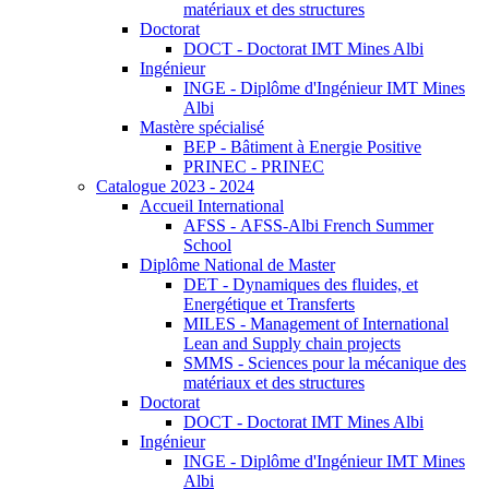
matériaux et des structures
Doctorat
DOCT - Doctorat IMT Mines Albi
Ingénieur
INGE - Diplôme d'Ingénieur IMT Mines
Albi
Mastère spécialisé
BEP - Bâtiment à Energie Positive
PRINEC - PRINEC
Catalogue 2023 - 2024
Accueil International
AFSS - AFSS-Albi French Summer
School
Diplôme National de Master
DET - Dynamiques des fluides, et
Energétique et Transferts
MILES - Management of International
Lean and Supply chain projects
SMMS - Sciences pour la mécanique des
matériaux et des structures
Doctorat
DOCT - Doctorat IMT Mines Albi
Ingénieur
INGE - Diplôme d'Ingénieur IMT Mines
Albi