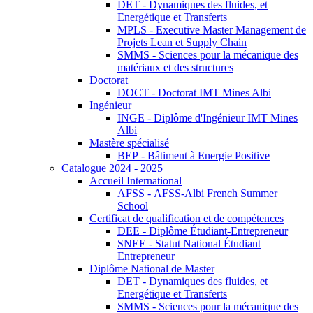
DET - Dynamiques des fluides, et
Energétique et Transferts
MPLS - Executive Master Management de
Projets Lean et Supply Chain
SMMS - Sciences pour la mécanique des
matériaux et des structures
Doctorat
DOCT - Doctorat IMT Mines Albi
Ingénieur
INGE - Diplôme d'Ingénieur IMT Mines
Albi
Mastère spécialisé
BEP - Bâtiment à Energie Positive
Catalogue 2024 - 2025
Accueil International
AFSS - AFSS-Albi French Summer
School
Certificat de qualification et de compétences
DEE - Diplôme Étudiant-Entrepreneur
SNEE - Statut National Étudiant
Entrepreneur
Diplôme National de Master
DET - Dynamiques des fluides, et
Energétique et Transferts
SMMS - Sciences pour la mécanique des