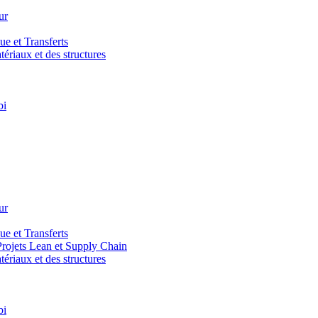
ur
e et Transferts
riaux et des structures
bi
ur
e et Transferts
ojets Lean et Supply Chain
riaux et des structures
bi