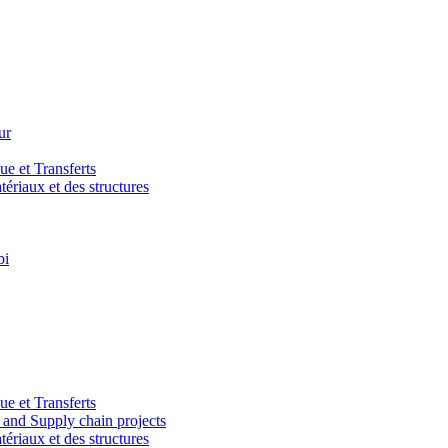
ur
e et Transferts
riaux et des structures
bi
e et Transferts
and Supply chain projects
riaux et des structures