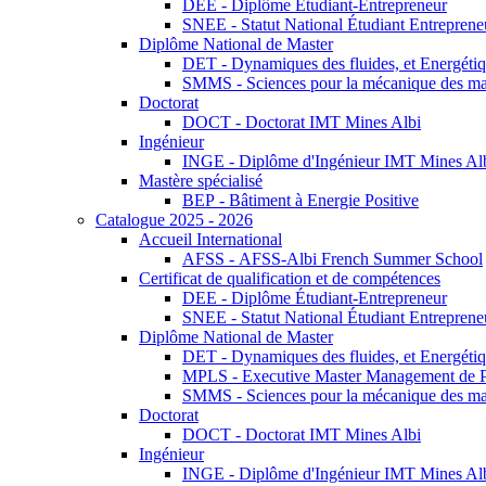
DEE - Diplôme Étudiant-Entrepreneur
SNEE - Statut National Étudiant Entreprene
Diplôme National de Master
DET - Dynamiques des fluides, et Energétiqu
SMMS - Sciences pour la mécanique des maté
Doctorat
DOCT - Doctorat IMT Mines Albi
Ingénieur
INGE - Diplôme d'Ingénieur IMT Mines Al
Mastère spécialisé
BEP - Bâtiment à Energie Positive
Catalogue 2025 - 2026
Accueil International
AFSS - AFSS-Albi French Summer School
Certificat de qualification et de compétences
DEE - Diplôme Étudiant-Entrepreneur
SNEE - Statut National Étudiant Entreprene
Diplôme National de Master
DET - Dynamiques des fluides, et Energétiqu
MPLS - Executive Master Management de Pr
SMMS - Sciences pour la mécanique des maté
Doctorat
DOCT - Doctorat IMT Mines Albi
Ingénieur
INGE - Diplôme d'Ingénieur IMT Mines Al