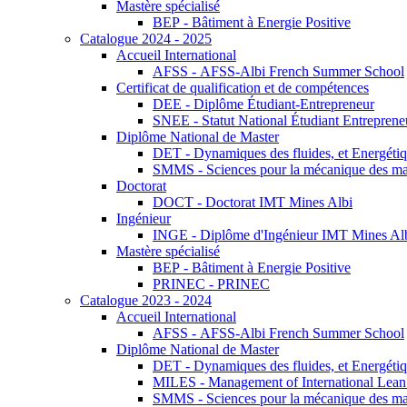
Mastère spécialisé
BEP - Bâtiment à Energie Positive
Catalogue 2024 - 2025
Accueil International
AFSS - AFSS-Albi French Summer School
Certificat de qualification et de compétences
DEE - Diplôme Étudiant-Entrepreneur
SNEE - Statut National Étudiant Entreprene
Diplôme National de Master
DET - Dynamiques des fluides, et Energétiqu
SMMS - Sciences pour la mécanique des maté
Doctorat
DOCT - Doctorat IMT Mines Albi
Ingénieur
INGE - Diplôme d'Ingénieur IMT Mines Al
Mastère spécialisé
BEP - Bâtiment à Energie Positive
PRINEC - PRINEC
Catalogue 2023 - 2024
Accueil International
AFSS - AFSS-Albi French Summer School
Diplôme National de Master
DET - Dynamiques des fluides, et Energétiqu
MILES - Management of International Lean 
SMMS - Sciences pour la mécanique des maté