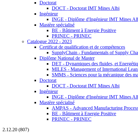
Doctorat
DOCT - Doctorat IMT Mines Albi
Ingénieur
INGE - Diplôme d'Ingénieur IMT Mines Al
Mastère spécialisé
BE - Bâtiment à Energie Positive
PRINEC - PRINEC
Catalogue 2022 - 2023
Certificat de qualification et de compétences
SupplyChain - Fundamentals of Supply Ch
Diplôme National de Master
DET - Dynamiques des fluides, et Energétiqu
MILES - Management of International Lean 
SMMS - Sciences pour la mécanique des maté
Doctorat
DOCT - Doctorat IMT Mines Albi
Ingénieur
INGE - Diplôme d'Ingénieur IMT Mines Al
Mastère spécialisé
AMPAS - Advanced Manufacturing Processes
BE - Bâtiment à Energie Positive
PRINEC - PRINEC
2.12.20 (807)