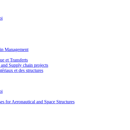
bi
ain Management
e et Transferts
and Supply chain projects
riaux et des structures
bi
 for Aeronautical and Space Structures