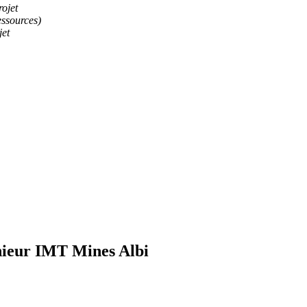
rojet
ressources)
jet
nieur IMT Mines Albi