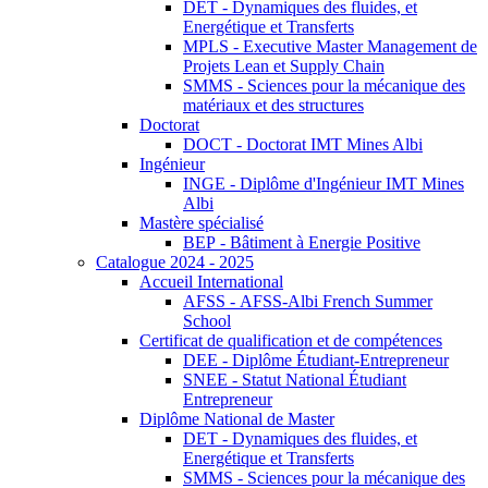
DET - Dynamiques des fluides, et
Energétique et Transferts
MPLS - Executive Master Management de
Projets Lean et Supply Chain
SMMS - Sciences pour la mécanique des
matériaux et des structures
Doctorat
DOCT - Doctorat IMT Mines Albi
Ingénieur
INGE - Diplôme d'Ingénieur IMT Mines
Albi
Mastère spécialisé
BEP - Bâtiment à Energie Positive
Catalogue 2024 - 2025
Accueil International
AFSS - AFSS-Albi French Summer
School
Certificat de qualification et de compétences
DEE - Diplôme Étudiant-Entrepreneur
SNEE - Statut National Étudiant
Entrepreneur
Diplôme National de Master
DET - Dynamiques des fluides, et
Energétique et Transferts
SMMS - Sciences pour la mécanique des