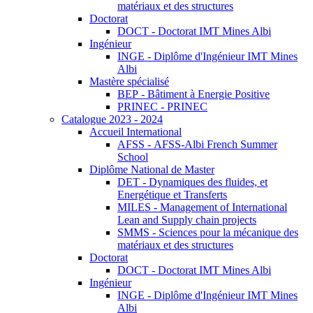
matériaux et des structures
Doctorat
DOCT - Doctorat IMT Mines Albi
Ingénieur
INGE - Diplôme d'Ingénieur IMT Mines
Albi
Mastère spécialisé
BEP - Bâtiment à Energie Positive
PRINEC - PRINEC
Catalogue 2023 - 2024
Accueil International
AFSS - AFSS-Albi French Summer
School
Diplôme National de Master
DET - Dynamiques des fluides, et
Energétique et Transferts
MILES - Management of International
Lean and Supply chain projects
SMMS - Sciences pour la mécanique des
matériaux et des structures
Doctorat
DOCT - Doctorat IMT Mines Albi
Ingénieur
INGE - Diplôme d'Ingénieur IMT Mines
Albi