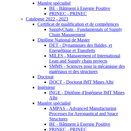
Mastère spécialisé
BE - Bâtiment à Energie Positive
PRINEC - PRINEC
Catalogue 2022 - 2023
Certificat de qualification et de compétences
SupplyChain - Fundamentals of Supply
Chain Management
Diplôme National de Master
DET - Dynamiques des fluides, et
Energétique et Transferts
MILES - Management of International
Lean and Supply chain projects
SMMS - Sciences pour la mécanique des
matériaux et des structures
Doctorat
DOCT - Doctorat IMT Mines Albi
Ingénieur
INGE - Diplôme d'Ingénieur IMT Mines
Albi
Mastère spécialisé
AMPAS - Advanced Manufacturing
Processes for Aeronautical and Space
Structures
BE - Bâtiment à Energie Positive
PRINEC - PRINEC