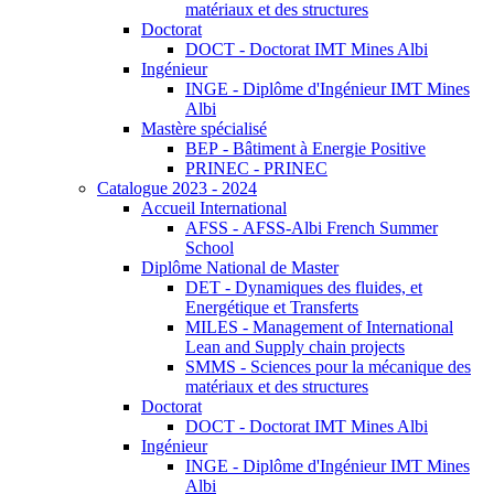
matériaux et des structures
Doctorat
DOCT - Doctorat IMT Mines Albi
Ingénieur
INGE - Diplôme d'Ingénieur IMT Mines
Albi
Mastère spécialisé
BEP - Bâtiment à Energie Positive
PRINEC - PRINEC
Catalogue 2023 - 2024
Accueil International
AFSS - AFSS-Albi French Summer
School
Diplôme National de Master
DET - Dynamiques des fluides, et
Energétique et Transferts
MILES - Management of International
Lean and Supply chain projects
SMMS - Sciences pour la mécanique des
matériaux et des structures
Doctorat
DOCT - Doctorat IMT Mines Albi
Ingénieur
INGE - Diplôme d'Ingénieur IMT Mines
Albi