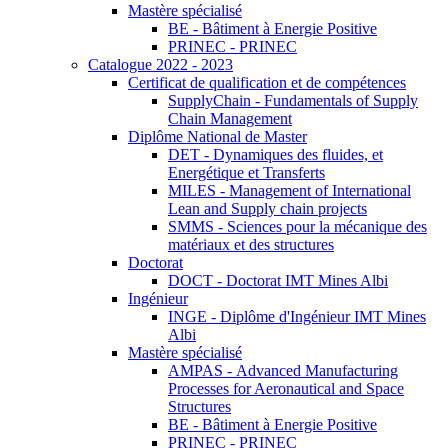
Mastère spécialisé
BE - Bâtiment à Energie Positive
PRINEC - PRINEC
Catalogue 2022 - 2023
Certificat de qualification et de compétences
SupplyChain - Fundamentals of Supply
Chain Management
Diplôme National de Master
DET - Dynamiques des fluides, et
Energétique et Transferts
MILES - Management of International
Lean and Supply chain projects
SMMS - Sciences pour la mécanique des
matériaux et des structures
Doctorat
DOCT - Doctorat IMT Mines Albi
Ingénieur
INGE - Diplôme d'Ingénieur IMT Mines
Albi
Mastère spécialisé
AMPAS - Advanced Manufacturing
Processes for Aeronautical and Space
Structures
BE - Bâtiment à Energie Positive
PRINEC - PRINEC