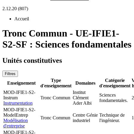
2.12.20 (807)
Accueil
Tronc Commun
-
UE-IFIE1-
S2-SF :
Sciences fondamentales
Unités constitutives
Filtres
Type
Catégorie
Enseignement
Domaines
d'enseignement
d'enseignement
MOD-IFIE1-S2-
Institut
Sciences
Instrum
Tronc Commun
Clément
2
fondamentales.
Instrumentation
Ader Albi
MOD-IFIE1-S2-
ModelEntrep
Centre Génie
Technique de
Tronc Commun
1
Modélisation
industriel
l'ingénieur.
d'entreprise
MOD-IFIE1-S2-