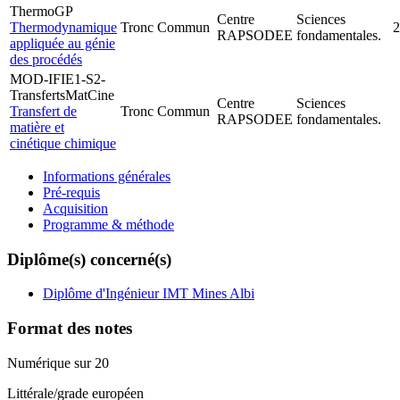
ThermoGP
Centre
Sciences
Thermodynamique
Tronc Commun
2
RAPSODEE
fondamentales.
appliquée au génie
des procédés
MOD-IFIE1-S2-
TransfertsMatCine
Centre
Sciences
Transfert de
Tronc Commun
RAPSODEE
fondamentales.
matière et
cinétique chimique
Informations générales
Pré-requis
Acquisition
Programme & méthode
Diplôme(s) concerné(s)
Diplôme d'Ingénieur IMT Mines Albi
Format des notes
Numérique sur 20
Littérale/grade européen