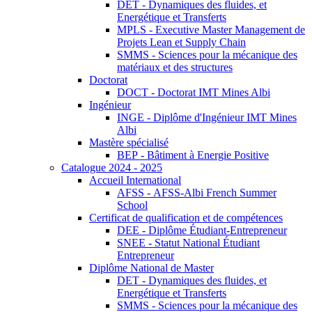
DET - Dynamiques des fluides, et
Energétique et Transferts
MPLS - Executive Master Management de
Projets Lean et Supply Chain
SMMS - Sciences pour la mécanique des
matériaux et des structures
Doctorat
DOCT - Doctorat IMT Mines Albi
Ingénieur
INGE - Diplôme d'Ingénieur IMT Mines
Albi
Mastère spécialisé
BEP - Bâtiment à Energie Positive
Catalogue 2024 - 2025
Accueil International
AFSS - AFSS-Albi French Summer
School
Certificat de qualification et de compétences
DEE - Diplôme Étudiant-Entrepreneur
SNEE - Statut National Étudiant
Entrepreneur
Diplôme National de Master
DET - Dynamiques des fluides, et
Energétique et Transferts
SMMS - Sciences pour la mécanique des