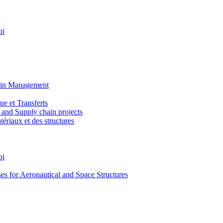
bi
ain Management
e et Transferts
and Supply chain projects
riaux et des structures
bi
 for Aeronautical and Space Structures