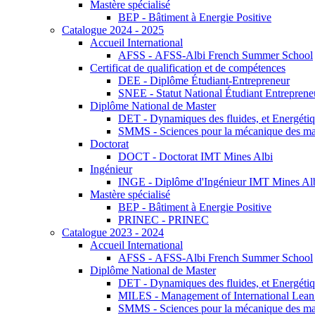
Mastère spécialisé
BEP - Bâtiment à Energie Positive
Catalogue 2024 - 2025
Accueil International
AFSS - AFSS-Albi French Summer School
Certificat de qualification et de compétences
DEE - Diplôme Étudiant-Entrepreneur
SNEE - Statut National Étudiant Entreprene
Diplôme National de Master
DET - Dynamiques des fluides, et Energétiqu
SMMS - Sciences pour la mécanique des maté
Doctorat
DOCT - Doctorat IMT Mines Albi
Ingénieur
INGE - Diplôme d'Ingénieur IMT Mines Al
Mastère spécialisé
BEP - Bâtiment à Energie Positive
PRINEC - PRINEC
Catalogue 2023 - 2024
Accueil International
AFSS - AFSS-Albi French Summer School
Diplôme National de Master
DET - Dynamiques des fluides, et Energétiqu
MILES - Management of International Lean 
SMMS - Sciences pour la mécanique des maté