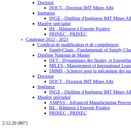
Doctorat
DOCT - Doctorat IMT Mines Albi
Ingénieur
INGE - Diplôme d'Ingénieur IMT Mines Al
Mastère spécialisé
BE - Bâtiment à Energie Positive
PRINEC - PRINEC
Catalogue 2022 - 2023
Certificat de qualification et de compétences
SupplyChain - Fundamentals of Supply Ch
Diplôme National de Master
DET - Dynamiques des fluides, et Energétiqu
MILES - Management of International Lean 
SMMS - Sciences pour la mécanique des maté
Doctorat
DOCT - Doctorat IMT Mines Albi
Ingénieur
INGE - Diplôme d'Ingénieur IMT Mines Al
Mastère spécialisé
AMPAS - Advanced Manufacturing Processes
BE - Bâtiment à Energie Positive
PRINEC - PRINEC
2.12.20 (807)