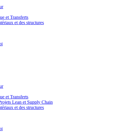
ur
e et Transferts
riaux et des structures
bi
ur
e et Transferts
ojets Lean et Supply Chain
riaux et des structures
bi