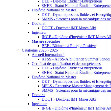
DEE - Diplôme Étudiant-Entrepreneur
SNEE - Statut National Étudiant Entreprene
Diplôme National de Master
DET - Dynamiques des fluides, et Energétiqu
SMMS - Sciences pour la mécanique des maté
Doctorat
DOCT - Doctorat IMT Mines Albi
Ingénieur
INGE - Diplôme d'Ingénieur IMT Mines Al
Mastère spécialisé
BEP - Bâtiment à Energie Positive
Catalogue 2025 - 2026
Accueil International
AFSS - AFSS-Albi French Summer School
Certificat de qualification et de compétences
DEE - Diplôme Étudiant-Entrepreneur
SNEE - Statut National Étudiant Entreprene
Diplôme National de Master
DET - Dynamiques des fluides, et Energétiqu
MPLS - Executive Master Management de Pr
SMMS - Sciences pour la mécanique des maté
Doctorat
DOCT - Doctorat IMT Mines Albi
Ingénieur
INGE - Diplôme d'Ingénieur IMT Mines Al