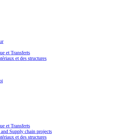
ur
e et Transferts
riaux et des structures
bi
e et Transferts
and Supply chain projects
riaux et des structures